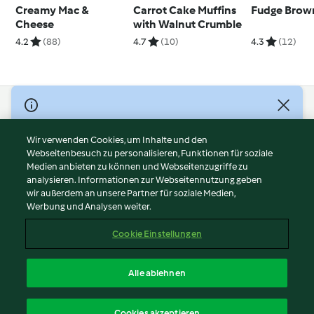
Creamy Mac &
Carrot Cake Muffins
Fudge Brow
Cheese
with Walnut Crumble
4.2
(88)
4.7
(10)
4.3
(12)
© Copyright 2026
Nutzungsbedingungen
Wir verwenden Cookies, um Inhalte und den
Webseitenbesuch zu personalisieren, Funktionen für soziale
Datenschutzrichtlinien
Medien anbieten zu können und Webseitenzugriffe zu
Disclaimer
analysieren. Informationen zur Webseitennutzung geben
Impressum
wir außerdem an unsere Partner für soziale Medien,
Werbung und Analysen weiter.
Cookies
Inhalt melden
Cookie Einstellungen
Abo kündigen
Vertrag widerrufen
Alle ablehnen
Erklärung zur Barrierefreiheit
Deutsch
Cookies akzeptieren