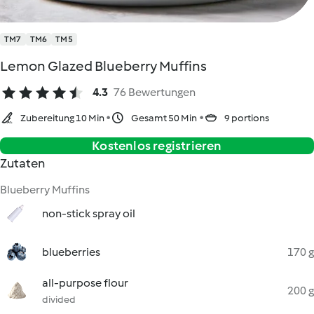
TM7
TM6
TM5
Lemon Glazed Blueberry Muffins
4.3
76 Bewertungen
Zubereitung 10 Min
Gesamt 50 Min
9 portions
Kostenlos registrieren
Zutaten
Blueberry Muffins
non-stick spray oil
blueberries
170 g
all-purpose flour
200 g
divided