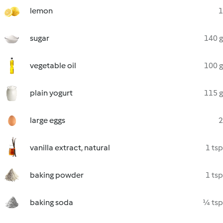
lemon
1
sugar
140 g
vegetable oil
100 g
plain yogurt
115 g
large eggs
2
vanilla extract, natural
1 tsp
baking powder
1 tsp
baking soda
¼ tsp