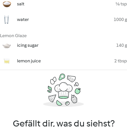
salt
⅛ tsp
water
1000 g
Lemon Glaze
icing sugar
140 g
lemon juice
2 tbsp
Gefällt dir, was du siehst?