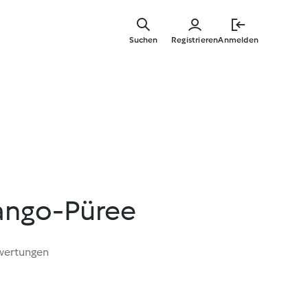
Springe
zum
Suchen
Registrieren
Anmelden
Hauptinha
ango-Püree
wertungen