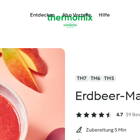
Entdecken
Abo Vorteile
Hilfe
TM7
TM6
TM5
Erdbeer-M
4.7
39 Be
Zubereitung 5 Min