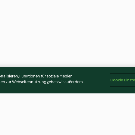
alisieren, Funktionen für soziale Medien
Cookie Einst
onen zur Webseitennutzung geben wir außerdem
mit
Mehrkorn-Frühstücksbrei-
Reis-Milchbrei m