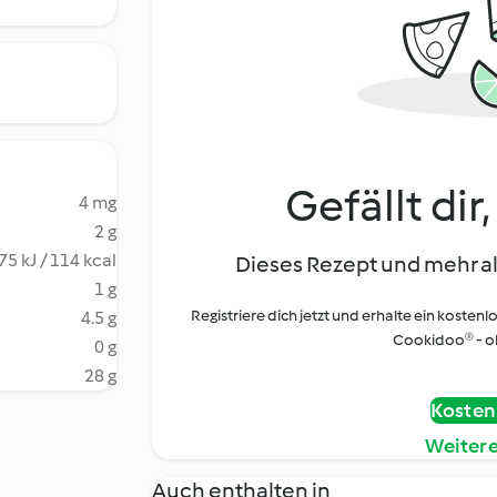
Gefällt dir
4 mg
2 g
75 kJ / 114 kcal
Dieses Rezept und mehr al
1 g
Registriere dich jetzt und erhalte ein kostenl
4.5 g
Cookidoo® - oh
0 g
28 g
Kostenl
Weiter
Auch enthalten in