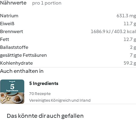
Nährwerte
pro 1 portion
Natrium
631.3 mg
Eiweiß
11.7 g
Brennwert
1686.9 kJ / 403.2 kcal
Fett
12.7 g
Ballaststoffe
2 g
gesättigte Fettsäuren
7 g
Kohlenhydrate
59.2 g
Auch enthalten in
5 Ingredients
70 Rezepte
Vereinigtes Königreich und Irland
Das könnte dir auch gefallen