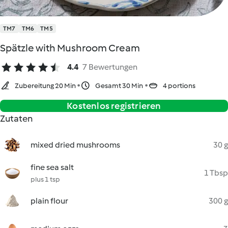
TM7
TM6
TM5
Spätzle with Mushroom Cream
4.4
7 Bewertungen
Zubereitung 20 Min
Gesamt 30 Min
4 portions
Kostenlos registrieren
Zutaten
mixed dried mushrooms
30 g
fine sea salt
1 Tbsp
plus 1 tsp
plain flour
300 g