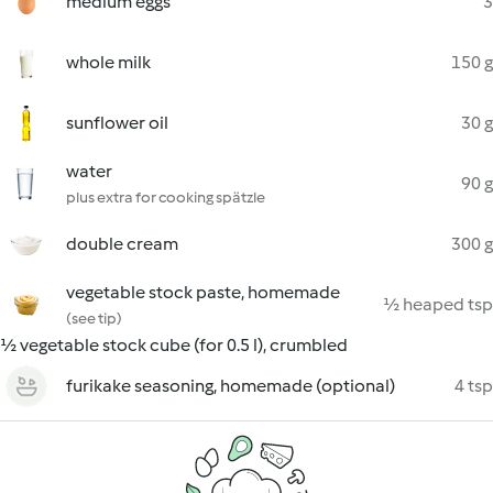
medium eggs
3
whole milk
150 g
sunflower oil
30 g
water
90 g
plus extra for cooking spätzle
double cream
300 g
vegetable stock paste, homemade
½ heaped tsp
(see tip)
½ vegetable stock cube (for 0.5 l), crumbled
furikake seasoning, homemade (optional)
4 tsp