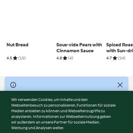
Nut Bread
Sous-vide Pears with
Spiced Roas
Cinnamon Sauce
with Sun-dr
Tomato Pot
4.5
(15)
4.8
(4)
4.7
(24)
and Red Wi
© Copyright 2026
Nutzungsbedingungen
Wir verwenden Cookies, um Inhalte und den
Webseitenbesuch zu personalisieren, Funktionen für soziale
Datenschutzrichtlinien
Medien anbieten zu können und Webseitenzugriffe zu
Disclaimer
analysieren. Informationen zur Webseitennutzung geben
Impressum
wir außerdem an unsere Partner für soziale Medien,
Werbung und Analysen weiter.
Cookies