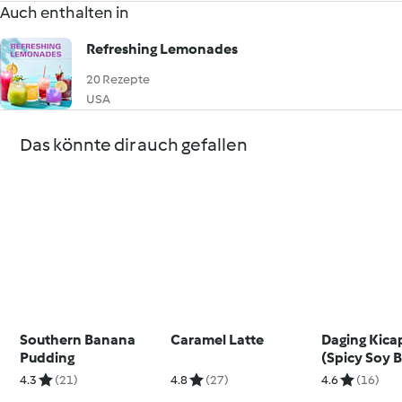
Auch enthalten in
Refreshing Lemonades
20 Rezepte
USA
Das könnte dir auch gefallen
Southern Banana
Caramel Latte
Daging Kica
Pudding
(Spicy Soy 
4.3
(21)
4.8
(27)
4.6
(16)