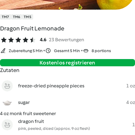
TM7
TM6
TM5
Dragon Fruit Lemonade
4.6
23 Bewertungen
Zubereitung 5 Min
Gesamt 5 Min
8 portions
Kostenlos registrieren
Zutaten
freeze-dried pineapple pieces
1 oz
sugar
4 oz
4 oz monk fruit sweetener
dragon fruit
1
pink, peeled, diced (approx. 9 oz flesh)