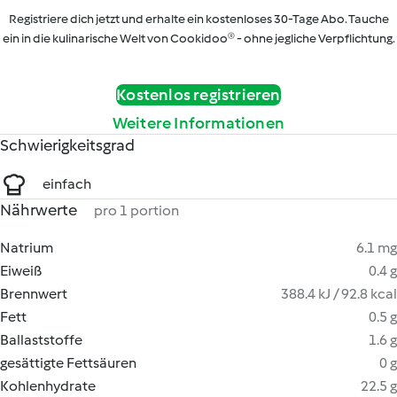
Registriere dich jetzt und erhalte ein kostenloses 30-Tage Abo. Tauche
ein in die kulinarische Welt von Cookidoo® - ohne jegliche Verpflichtung.
Kostenlos registrieren
Weitere Informationen
Schwierigkeitsgrad
einfach
Nährwerte
pro 1 portion
Natrium
6.1 mg
Eiweiß
0.4 g
Brennwert
388.4 kJ / 92.8 kcal
Fett
0.5 g
Ballaststoffe
1.6 g
gesättigte Fettsäuren
0 g
Kohlenhydrate
22.5 g