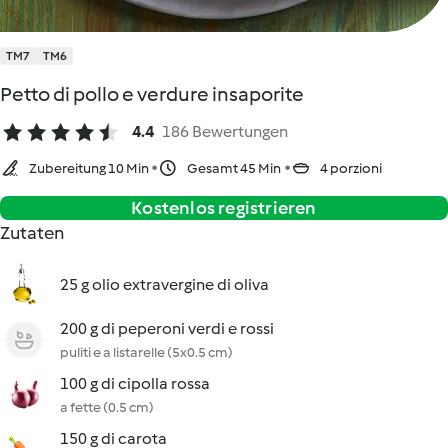
TM7
TM6
Petto di pollo e verdure insaporite
4.4
186 Bewertungen
Zubereitung 10 Min
Gesamt 45 Min
4 porzioni
Kostenlos registrieren
Zutaten
25 g olio extravergine di oliva
200 g di peperoni verdi e rossi
puliti e a listarelle (5x0.5 cm)
100 g di cipolla rossa
a fette (0.5 cm)
150 g di carota