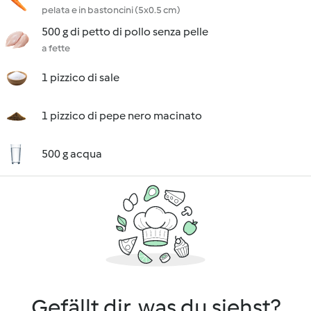
pelata e in bastoncini (5x0.5 cm)
500 g di petto di pollo senza pelle
a fette
1 pizzico di sale
1 pizzico di pepe nero macinato
500 g acqua
Gefällt dir, was du siehst?