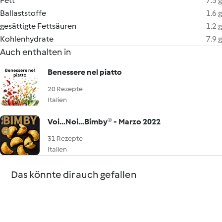
Fett
7.5 g
Ballaststoffe
1.6 g
gesättigte Fettsäuren
1.2 g
Kohlenhydrate
7.9 g
Auch enthalten in
Benessere nel piatto
20 Rezepte
Italien
Voi...Noi...Bimby® - Marzo 2022
31 Rezepte
Italien
Das könnte dir auch gefallen