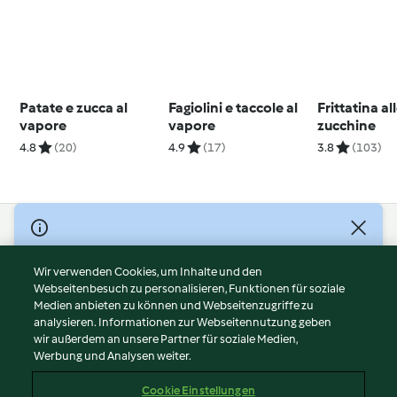
Patate e zucca al
Fagiolini e taccole al
Frittatina al
vapore
vapore
zucchine
4.8
(20)
4.9
(17)
3.8
(103)
© Copyright 2026
Nutzungsbedingungen
Wir verwenden Cookies, um Inhalte und den
Webseitenbesuch zu personalisieren, Funktionen für soziale
Datenschutzrichtlinien
Medien anbieten zu können und Webseitenzugriffe zu
Disclaimer
analysieren. Informationen zur Webseitennutzung geben
Impressum
wir außerdem an unsere Partner für soziale Medien,
Werbung und Analysen weiter.
Cookies
Inhalt melden
Cookie Einstellungen