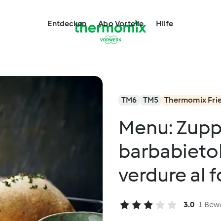
Entdecken
Abo Vorteile
Hilfe
TM6
TM5
Thermomix Fri
Menu: Zupp
barbabietol
verdure al fo
panpepato
3.0
1 Bew