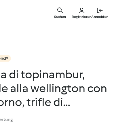
Springe
zum
Suchen
Registrieren
Anmelden
Hauptinha
end®
a di topinambur,
e alla wellington con
rno, trifle di
ertung