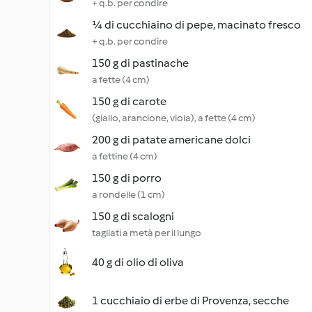
+ q.b. per condire
¼ di cucchiaino di pepe, macinato fresco
+ q.b. per condire
150 g di pastinache
a fette (4 cm)
150 g di carote
(giallo, arancione, viola), a fette (4 cm)
200 g di patate americane dolci
a fettine (4 cm)
150 g di porro
a rondelle (1 cm)
150 g di scalogni
tagliati a metà per il lungo
40 g di olio di oliva
1 cucchiaio di erbe di Provenza, secche