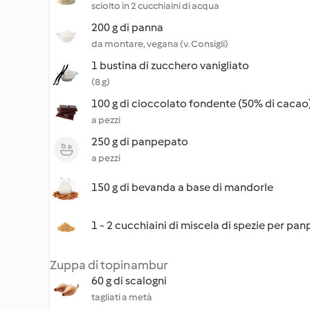
sciolto in 2 cucchiaini di acqua
200 g di panna
da montare, vegana (v. Consigli)
1 bustina di zucchero vanigliato
(8 g)
100 g di cioccolato fondente (50% di cacao
a pezzi
250 g di panpepato
a pezzi
150 g di bevanda a base di mandorle
1 - 2 cucchiaini di miscela di spezie per pa
Zuppa di topinambur
60 g di scalogni
tagliati a metà