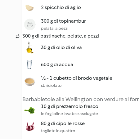
2 spicchio di aglio
300 g di topinambur
pelata, a pezzi
300 g di pastinache, pelate, a pezzi
30 g di olio di oliva
600 g di acqua
½ - 1 cubetto di brodo vegetale
sbriciolato
Barbabietole alla Wellington con verdure al for
10 g di prezzemolo fresco
le foglioline lavate e asciugate
80 g di cipolle rosse
tagliate in quattro