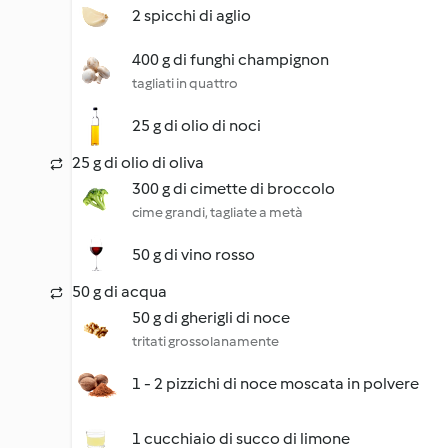
2 spicchi di aglio
400 g di funghi champignon
tagliati in quattro
25 g di olio di noci
25 g di olio di oliva
300 g di cimette di broccolo
cime grandi, tagliate a metà
50 g di vino rosso
50 g di acqua
50 g di gherigli di noce
tritati grossolanamente
1 - 2 pizzichi di noce moscata in polvere
1 cucchiaio di succo di limone