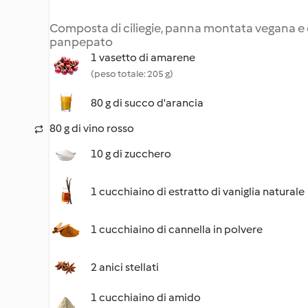
Composta di ciliegie, panna montata vegana e
panpepato
1 vasetto di amarene
(peso totale: 205 g)
80 g di succo d'arancia
80 g di vino rosso
10 g di zucchero
1 cucchiaino di estratto di vaniglia naturale
1 cucchiaino di cannella in polvere
2 anici stellati
1 cucchiaino di amido