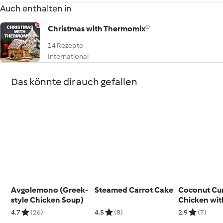
Auch enthalten in
Christmas with Thermomix®
14 Rezepte
International
Das könnte dir auch gefallen
Avgolemono (Greek-
Steamed Carrot Cake
Coconut Cu
style Chicken Soup)
Chicken wit
Rice
4.7
(26)
4.5
(8)
2.9
(7)