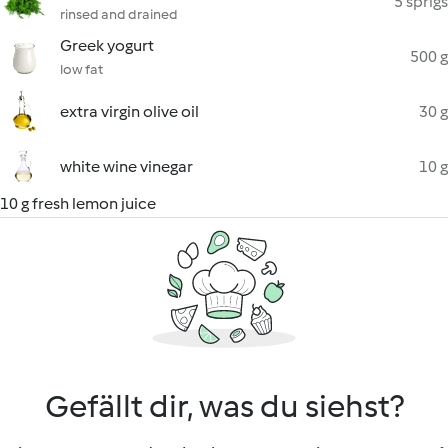
5 sprigs
rinsed and drained
Greek yogurt
500 g
low fat
extra virgin olive oil
30 g
white wine vinegar
10 g
10 g fresh lemon juice
Gefällt dir, was du siehst?