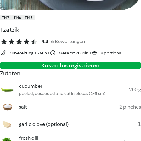
TM7
TM6
TM5
Tzatziki
4.3
6 Bewertungen
Zubereitung 15 Min
Gesamt 20 Min
8 portions
Kostenlos registrieren
Zutaten
cucumber
200 g
peeled, deseeded and cut in pieces (2-3 cm)
salt
2 pinches
garlic clove (optional)
1
fresh dill