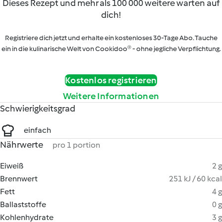
Dieses Rezept und mehr als 100 000 weitere warten auf
dich!
Registriere dich jetzt und erhalte ein kostenloses 30-Tage Abo. Tauche
ein in die kulinarische Welt von Cookidoo® - ohne jegliche Verpflichtung.
Kostenlos registrieren
Weitere Informationen
Schwierigkeitsgrad
einfach
Nährwerte
pro 1 portion
Eiweiß
2 g
Brennwert
251 kJ / 60 kcal
Fett
4 g
Ballaststoffe
0 g
Kohlenhydrate
3 g