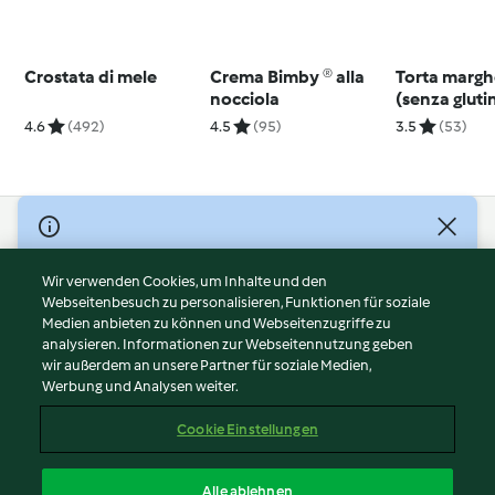
Crostata di mele
Crema Bimby ® alla
Torta margh
nocciola
(senza gluti
4.6
(492)
4.5
(95)
3.5
(53)
© Copyright 2026
Nutzungsbedingungen
Wir verwenden Cookies, um Inhalte und den
Webseitenbesuch zu personalisieren, Funktionen für soziale
Datenschutzrichtlinien
Medien anbieten zu können und Webseitenzugriffe zu
Disclaimer
analysieren. Informationen zur Webseitennutzung geben
Impressum
wir außerdem an unsere Partner für soziale Medien,
Werbung und Analysen weiter.
Cookies
Inhalt melden
Cookie Einstellungen
Abo kündigen
Vertrag widerrufen
Alle ablehnen