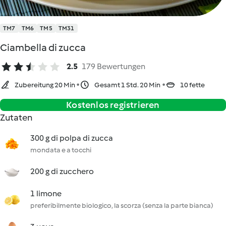
TM7
TM6
TM5
TM31
Ciambella di zucca
2.5
179 Bewertungen
Zubereitung 20 Min
Gesamt 1 Std. 20 Min
10 fette
Kostenlos registrieren
Zutaten
300 g di polpa di zucca
mondata e a tocchi
200 g di zucchero
1 limone
preferibilmente biologico, la scorza (senza la parte bianca)