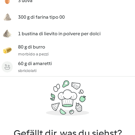
3 uova
300 g di farina tipo 00
1 bustina di lievito in polvere per dolci
80 g di burro
morbido a pezzi
60 g di amaretti
sbriciolati
Gefällt dir, was du siehst?