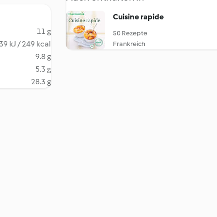
Cuisine rapide
11 g
50 Rezepte
39 kJ / 249 kcal
Frankreich
9.8 g
5.3 g
28.3 g