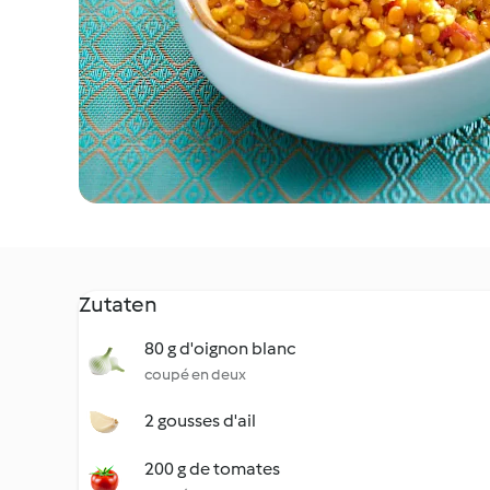
Zutaten
80 g d'oignon blanc
coupé en deux
2 gousses d'ail
200 g de tomates