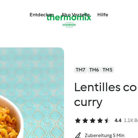
Entdecken
Abo Vorteile
Hilfe
TM7
TM6
TM5
Lentilles co
curry
4.4
1.1K 
Zubereitung 5 Min