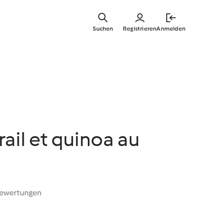
Springe
zum
Suchen
Registrieren
Anmelden
Hauptinha
rail et quinoa au
Bewertungen