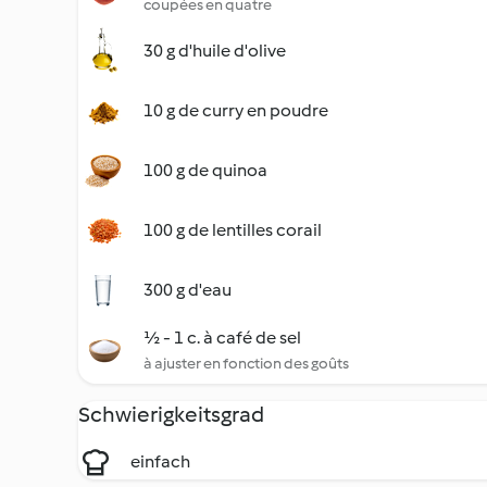
coupées en quatre
30 g d'huile d'olive
10 g de curry en poudre
100 g de quinoa
100 g de lentilles corail
300 g d'eau
½ - 1 c. à café de sel
à ajuster en fonction des goûts
Schwierigkeitsgrad
einfach