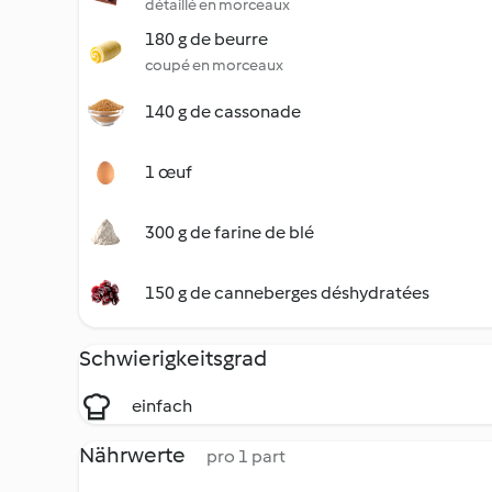
détaillé en morceaux
180 g de beurre
coupé en morceaux
140 g de cassonade
1 œuf
300 g de farine de blé
150 g de canneberges déshydratées
Schwierigkeitsgrad
einfach
Nährwerte
pro 1 part