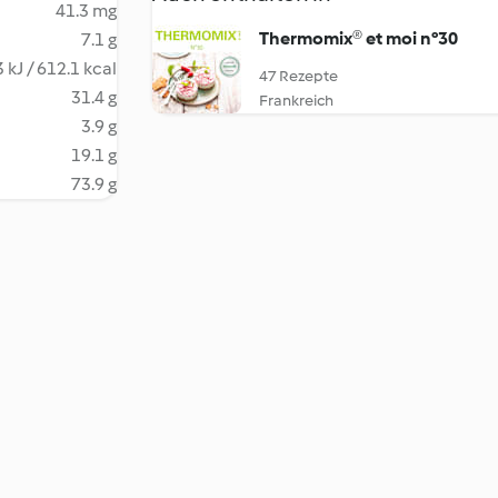
41.3 mg
Thermomix® et moi n°30
7.1 g
 kJ / 612.1 kcal
47 Rezepte
31.4 g
Frankreich
3.9 g
19.1 g
73.9 g