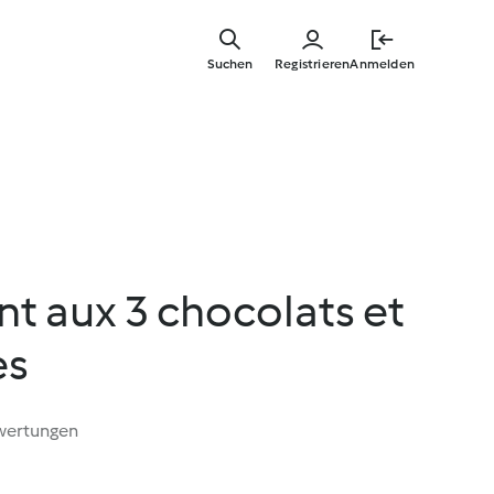
Springe
zum
Suchen
Registrieren
Anmelden
Hauptinha
t aux 3 chocolats et
es
wertungen