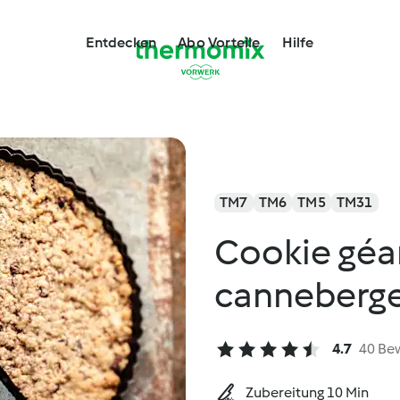
Entdecken
Abo Vorteile
Hilfe
TM7
TM6
TM5
TM31
Cookie géan
canneberg
4.7
40 Be
Zubereitung 10 Min