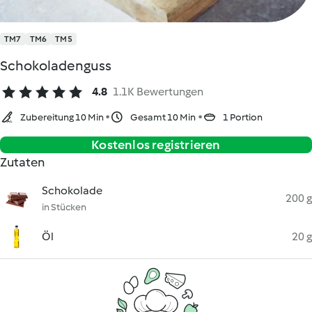
TM7
TM6
TM5
Schokoladenguss
4.8
1.1K Bewertungen
Zubereitung 10 Min
Gesamt 10 Min
1 Portion
Kostenlos registrieren
Zutaten
Schokolade
200 g
in Stücken
Öl
20 g