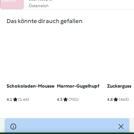
Österreich
Das könnte dir auch gefallen
Schokoladen-Mousse
Marmor-Gugelhupf
Zuckerguss
4.1
(1.6K)
4.3
(701)
4.8
(463)
© Copyright 2026