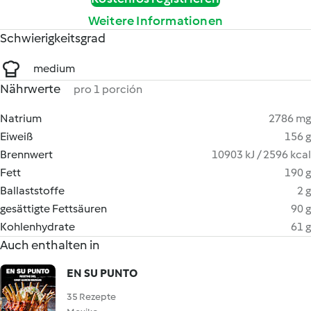
Weitere Informationen
Schwierigkeitsgrad
medium
Nährwerte
pro 1 porción
Natrium
2786 mg
Eiweiß
156 g
Brennwert
10903 kJ / 2596 kcal
Fett
190 g
Ballaststoffe
2 g
gesättigte Fettsäuren
90 g
Kohlenhydrate
61 g
Auch enthalten in
EN SU PUNTO
35 Rezepte