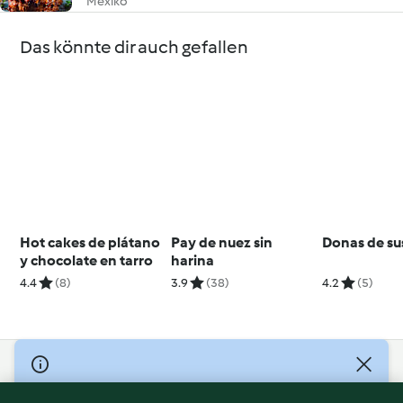
Mexiko
Das könnte dir auch gefallen
Hot cakes de plátano
Pay de nuez sin
Donas de su
y chocolate en tarro
harina
4.4
(8)
3.9
(38)
4.2
(5)
© Copyright 2026