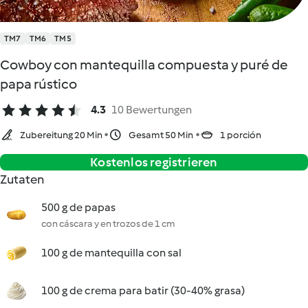
TM7
TM6
TM5
Cowboy con mantequilla compuesta y puré de
papa rústico
4.3
10 Bewertungen
Zubereitung 20 Min
Gesamt 50 Min
1 porción
Kostenlos registrieren
Zutaten
500 g de papas
con cáscara y en trozos de 1 cm
100 g de mantequilla con sal
100 g de crema para batir (30-40% grasa)