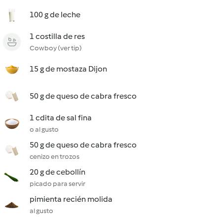
100 g de leche
1 costilla de res
Cowboy (ver tip)
15 g de mostaza Dijon
50 g de queso de cabra fresco
1 cdita de sal fina
o al gusto
50 g de queso de cabra fresco
cenizo en trozos
20 g de cebollín
picado para servir
pimienta recién molida
al gusto