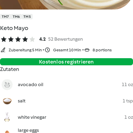
TM7
TM6
TM5
Keto Mayo
4.2
52 Bewertungen
Zubereitung 5 Min
Gesamt 10 Min
8 portions
Kostenlos registrieren
Zutaten
avocado oil
11 oz
salt
1 tsp
white vinegar
1 oz
large eggs