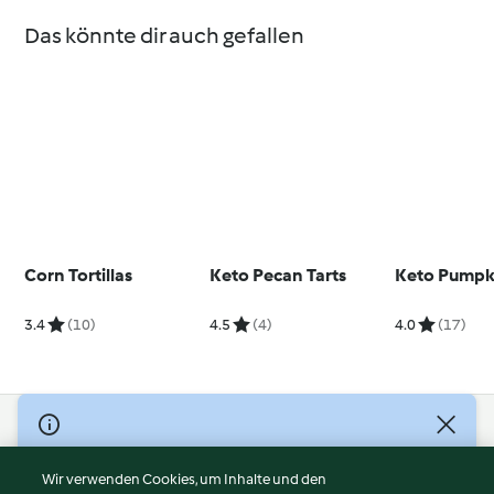
Das könnte dir auch gefallen
Corn Tortillas
Keto Pecan Tarts
Keto Pumpk
3.4
(10)
4.5
(4)
4.0
(17)
© Copyright 2026
Nutzungsbedingungen
Wir verwenden Cookies, um Inhalte und den