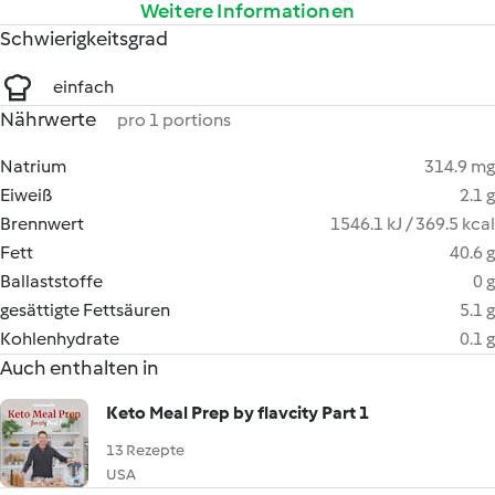
Weitere Informationen
Schwierigkeitsgrad
einfach
Nährwerte
pro 1 portions
Natrium
314.9 mg
Eiweiß
2.1 g
Brennwert
1546.1 kJ / 369.5 kcal
Fett
40.6 g
Ballaststoffe
0 g
gesättigte Fettsäuren
5.1 g
Kohlenhydrate
0.1 g
Auch enthalten in
Keto Meal Prep by flavcity Part 1
13 Rezepte
USA