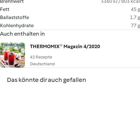
Brennwert
3360 kJ / 803 kcal
Fett
45 g
Ballaststoffe
1.7 g
Kohlenhydrate
77 g
Auch enthalten in
THERMOMIX® Magazin 4/2020
42 Rezepte
Deutschland
Das könnte dir auch gefallen