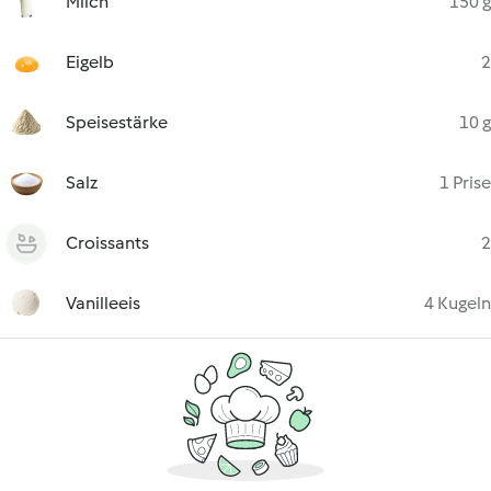
Milch
150 g
Eigelb
2
Speisestärke
10 g
Salz
1 Prise
Croissants
2
Vanilleeis
4 Kugeln