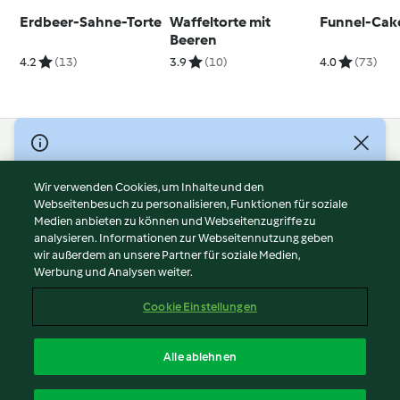
Erdbeer-Sahne-Torte
Waffeltorte mit
Funnel-Cak
Beeren
4.2
(13)
3.9
(10)
4.0
(73)
© Copyright 2026
Nutzungsbedingungen
Wir verwenden Cookies, um Inhalte und den
Webseitenbesuch zu personalisieren, Funktionen für soziale
Datenschutzrichtlinien
Medien anbieten zu können und Webseitenzugriffe zu
Disclaimer
analysieren. Informationen zur Webseitennutzung geben
Impressum
wir außerdem an unsere Partner für soziale Medien,
Werbung und Analysen weiter.
Cookies
Inhalt melden
Cookie Einstellungen
Abo kündigen
Vertrag widerrufen
Alle ablehnen
Erklärung zur Barrierefreiheit