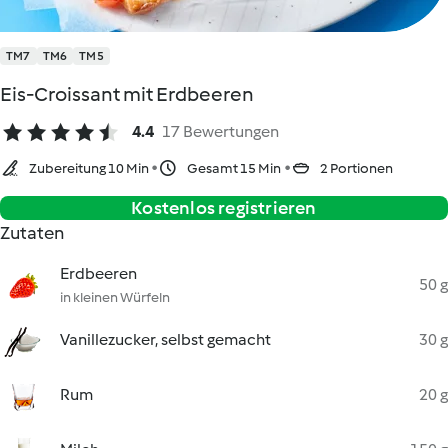
TM7
TM6
TM5
Eis-Croissant mit Erdbeeren
4.4
17 Bewertungen
Zubereitung 10 Min
Gesamt 15 Min
2 Portionen
Kostenlos registrieren
Zutaten
Erdbeeren
50 g
in kleinen Würfeln
Vanillezucker, selbst gemacht
30 g
Rum
20 g