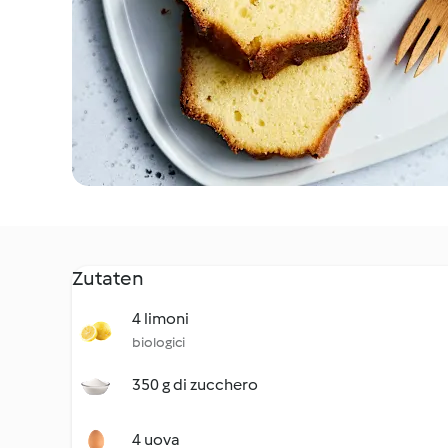
Zutaten
4 limoni
biologici
350 g di zucchero
4 uova