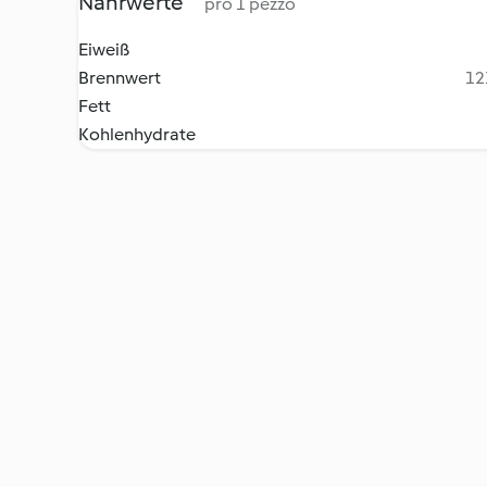
Nährwerte
pro 1 pezzo
Eiweiß
Brennwert
12
Fett
Kohlenhydrate