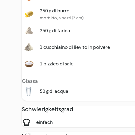
250 g di burro
morbido, a pezzi (3 cm)
250 g di farina
1 cucchiaino di lievito in polvere
1 pizzico di sale
Glassa
50 g di acqua
Schwierigkeitsgrad
einfach