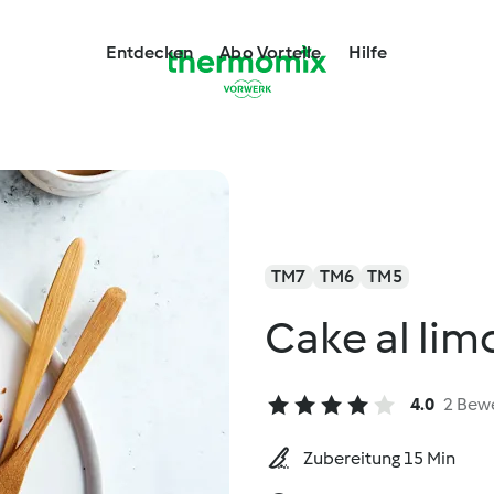
Entdecken
Abo Vorteile
Hilfe
TM7
TM6
TM5
Cake al lim
4.0
2 Bew
Zubereitung 15 Min