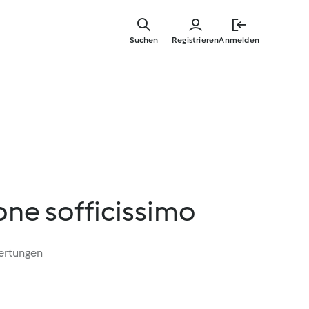
Springe
zum
Suchen
Registrieren
Anmelden
Hauptinha
one sofficissimo
ertungen