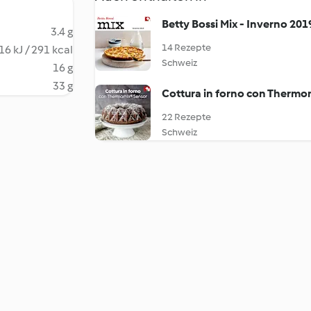
Betty Bossi Mix - Inverno 201
3.4 g
14 Rezepte
16 kJ / 291 kcal
Schweiz
16 g
33 g
Cottura in forno con Thermo
22 Rezepte
Schweiz