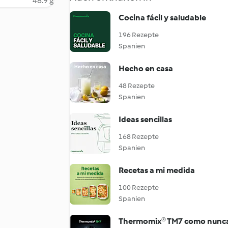
48.9 g
Cocina fácil y saludable
196 Rezepte
Spanien
Hecho en casa
48 Rezepte
Spanien
Ideas sencillas
168 Rezepte
Spanien
Recetas a mi medida
100 Rezepte
Spanien
Thermomix® TM7 como nunca