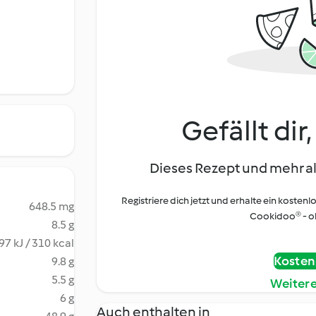
Gefällt dir
Dieses Rezept und mehr al
Registriere dich jetzt und erhalte ein kostenl
648.5 mg
Cookidoo® - oh
8.5 g
97 kJ / 310 kcal
Kostenl
9.8 g
5.5 g
Weiter
6 g
Auch enthalten in