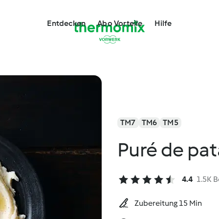
Entdecken
Abo Vorteile
Hilfe
TM7
TM6
TM5
Puré de pat
4.4
1.5K 
Zubereitung 15 Min