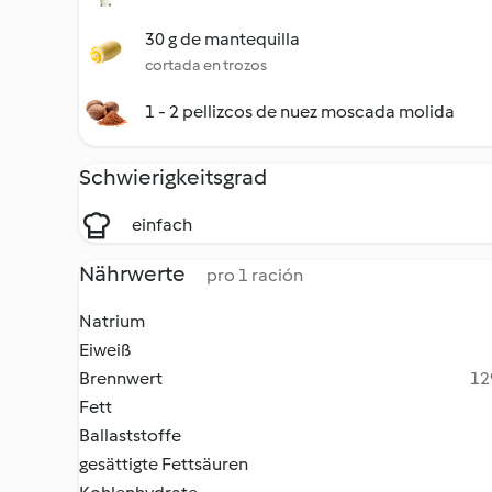
30 g de mantequilla
cortada en trozos
1 - 2 pellizcos de nuez moscada molida
Schwierigkeitsgrad
einfach
Nährwerte
pro 1 ración
Natrium
Eiweiß
Brennwert
12
Fett
Ballaststoffe
gesättigte Fettsäuren