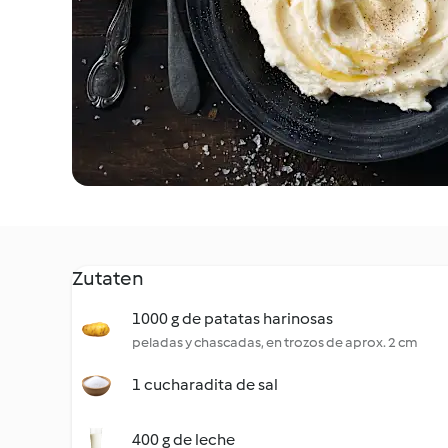
Zutaten
1000 g de patatas harinosas
peladas y chascadas, en trozos de aprox. 2 cm
1 cucharadita de sal
400 g de leche