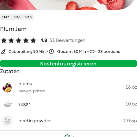
TM7
TM6
TM5
Plum Jam
4.8
51 Bewertungen
Zubereitung 10 Min
Gesamt 50 Min
28 portions
Kostenlos registrieren
Zutaten
plums
16 oz
halved, pitted
sugar
10 oz
pectin powder
2 tbsp