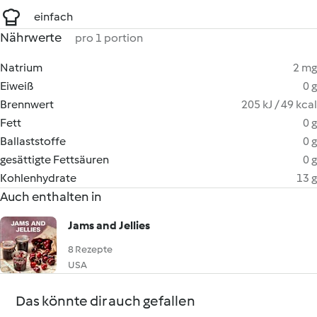
einfach
Nährwerte
pro 1 portion
Natrium
2 mg
Eiweiß
0 g
Brennwert
205 kJ / 49 kcal
Fett
0 g
Ballaststoffe
0 g
gesättigte Fettsäuren
0 g
Kohlenhydrate
13 g
Auch enthalten in
Jams and Jellies
8 Rezepte
USA
Das könnte dir auch gefallen