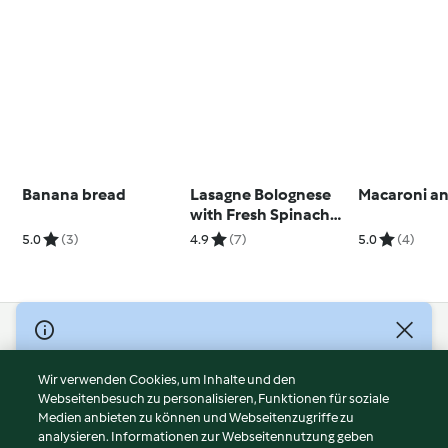
Banana bread
Lasagne Bolognese
Macaroni a
with Fresh Spinach
Pasta
5.0
(3)
4.9
(7)
5.0
(4)
© Copyright 2026
Nutzungsbedingungen
Wir verwenden Cookies, um Inhalte und den
Webseitenbesuch zu personalisieren, Funktionen für soziale
Datenschutzrichtlinien
Medien anbieten zu können und Webseitenzugriffe zu
Disclaimer
analysieren. Informationen zur Webseitennutzung geben