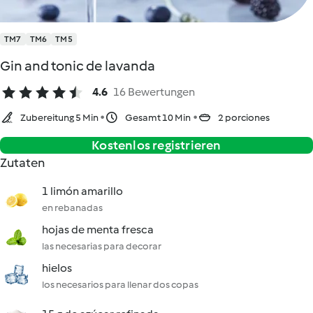
TM7
TM6
TM5
Gin and tonic de lavanda
4.6
16 Bewertungen
Zubereitung 5 Min
Gesamt 10 Min
2 porciones
Kostenlos registrieren
Zutaten
1 limón amarillo
en rebanadas
hojas de menta fresca
las necesarias para decorar
hielos
los necesarios para llenar dos copas