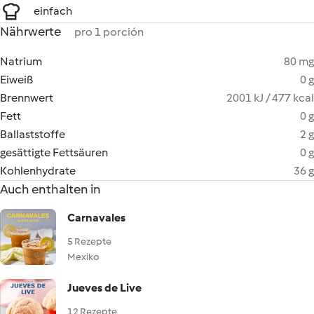
einfach
Nährwerte
pro 1 porción
Natrium
80 mg
Eiweiß
0 g
Brennwert
2001 kJ / 477 kcal
Fett
0 g
Ballaststoffe
2 g
gesättigte Fettsäuren
0 g
Kohlenhydrate
36 g
Auch enthalten in
Carnavales
5 Rezepte
Mexiko
Jueves de Live
12 Rezepte