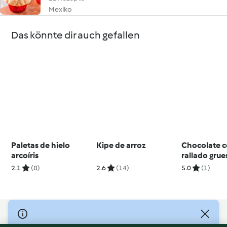
Mexiko
Das könnte dir auch gefallen
Paletas de hielo
Kipe de arroz
Chocolate c
arcoíris
rallado grue
300 g)
2.1
(8)
2.6
(14)
5.0
(1)
© Copyright 2026