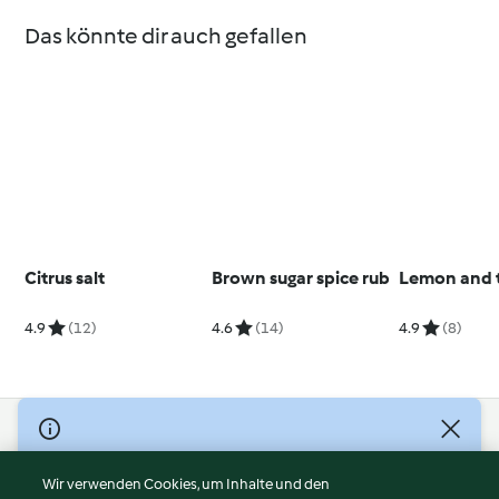
Das könnte dir auch gefallen
Citrus salt
Brown sugar spice rub
Lemon and 
4.9
(12)
4.6
(14)
4.9
(8)
© Copyright 2026
Nutzungsbedingungen
Wir verwenden Cookies, um Inhalte und den