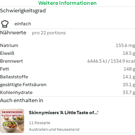
Weitere Informationen
Schwierigkeitsgrad
einfach
Nährwerte
pro 22 portions
Natrium
155.6 mg
Eiweiß
18.5 g
Brennwert
6446.5 kJ / 1534.9 kcal
Fett
148 g
Ballaststoffe
14.1 g
gesättigte Fettsäuren
20.1 g
Kohlenhydrate
33.7 g
Auch enthalten in
Skinnymixers 'A Little Taste of...'
11 Rezepte
Australien und Neuseeland