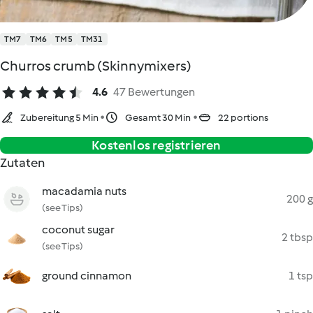
TM7
TM6
TM5
TM31
Churros crumb (Skinnymixers)
4.6
47 Bewertungen
Zubereitung 5 Min
Gesamt 30 Min
22 portions
Kostenlos registrieren
Zutaten
macadamia nuts
200 g
(see Tips)
coconut sugar
2 tbsp
(see Tips)
ground cinnamon
1 tsp