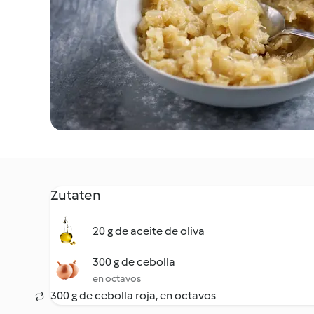
Zutaten
20 g de aceite de oliva
300 g de cebolla
en octavos
300 g de cebolla roja, en octavos