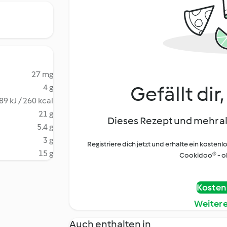
27 mg
Gefällt dir
4 g
89 kJ / 260 kcal
21 g
Dieses Rezept und mehr al
5.4 g
3 g
Registriere dich jetzt und erhalte ein kostenl
15 g
Cookidoo® - oh
Kostenl
Weiter
Auch enthalten in