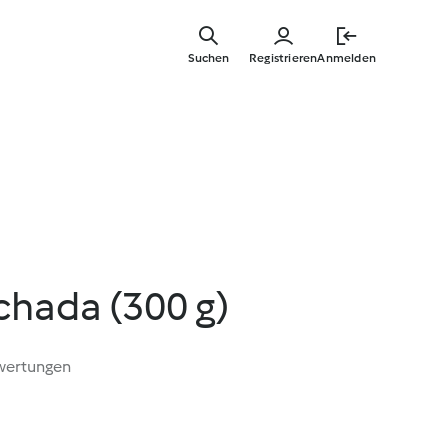
Springe
zum
Suchen
Registrieren
Anmelden
Hauptinha
chada (300 g)
wertungen