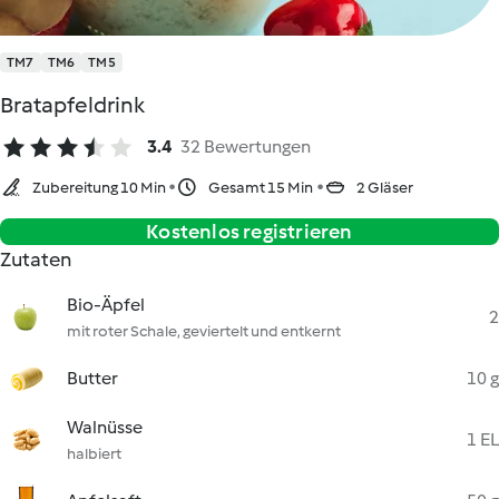
TM7
TM6
TM5
Bratapfeldrink
3.4
32 Bewertungen
Zubereitung 10 Min
Gesamt 15 Min
2 Gläser
Kostenlos registrieren
Zutaten
Bio-Äpfel
2
mit roter Schale, geviertelt und entkernt
Butter
10 g
Walnüsse
1 EL
halbiert