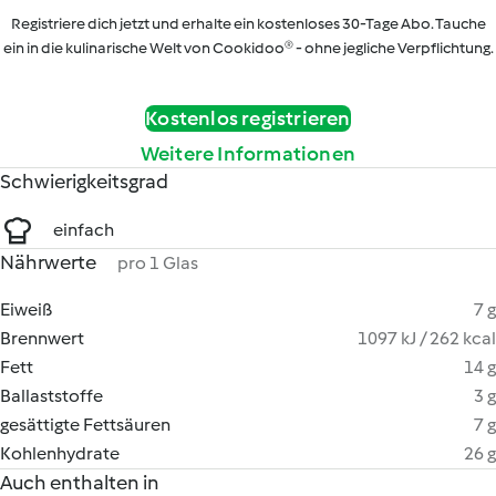
Registriere dich jetzt und erhalte ein kostenloses 30-Tage Abo. Tauche
ein in die kulinarische Welt von Cookidoo® - ohne jegliche Verpflichtung.
Kostenlos registrieren
Weitere Informationen
Schwierigkeitsgrad
einfach
Nährwerte
pro 1 Glas
Eiweiß
7 g
Brennwert
1097 kJ / 262 kcal
Fett
14 g
Ballaststoffe
3 g
gesättigte Fettsäuren
7 g
Kohlenhydrate
26 g
Auch enthalten in