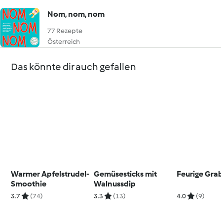
Nom, nom, nom
77 Rezepte
Österreich
Das könnte dir auch gefallen
Warmer Apfelstrudel-
Gemüsesticks mit
Feurige Gra
Smoothie
Walnussdip
3.7
(74)
3.3
(13)
4.0
(9)