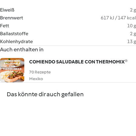
Eiweiß
2 g
Brennwert
617 kJ / 147 kcal
Fett
10 g
Ballaststoffe
2 g
Kohlenhydrate
13 g
Auch enthalten in
COMIENDO SALUDABLE CON THERMOMIX®
70 Rezepte
Mexiko
Das könnte dir auch gefallen