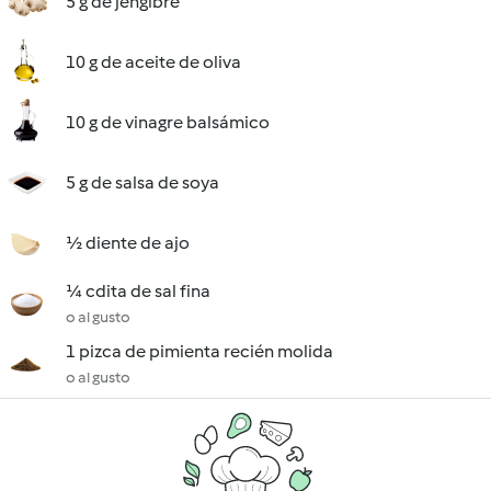
5 g de jengibre
10 g de aceite de oliva
10 g de vinagre balsámico
5 g de salsa de soya
½ diente de ajo
¼ cdita de sal fina
o al gusto
1 pizca de pimienta recién molida
o al gusto