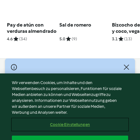
Pay de atún con
Sal de romero
Bizcocho d
verduras almendrado
y coco, vega
gluten
4.6
(34)
5.0
(9)
3.1
(13)
© Copyright 2026
Nutzungsbedingungen
Wir verwenden Cookies, um Inhalte und den
Webseitenbesuch zu personalisieren, Funktionen für soziale
Datenschutzrichtlinien
Medien anbieten zu können und Webseitenzugriffe zu
Disclaimer
analysieren. Informationen zur Webseitennutzung geben
Impressum
wir außerdem an unsere Partner für soziale Medien,
Werbung und Analysen weiter.
Cookies
Inhalt melden
Cookie Einstellungen
Abo kündigen
Vertrag widerrufen