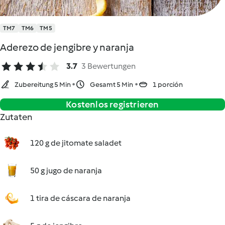
TM7
TM6
TM5
Aderezo de jengibre y naranja
3.7
3 Bewertungen
Zubereitung 5 Min
Gesamt 5 Min
1 porción
Kostenlos registrieren
Zutaten
120 g de jitomate saladet
50 g jugo de naranja
1 tira de cáscara de naranja