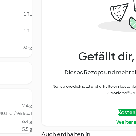
1 TL
1 TL
130 g
Gefällt dir
Dieses Rezept und mehr al
Registriere dich jetzt und erhalte ein kostenl
Cookidoo® - oh
2.4 g
Kostenl
401 kJ / 96 kcal
6.4 g
Weiter
5.5 g
Auch enthalten in