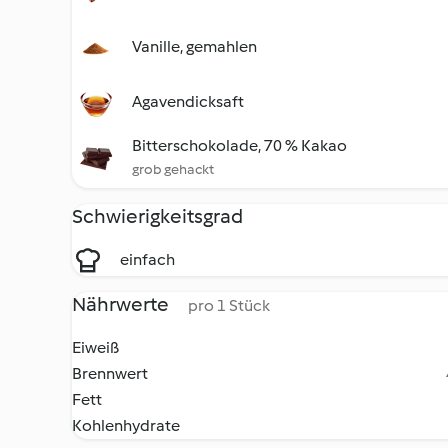
Vanille, gemahlen
Agavendicksaft
Bitterschokolade, 70 % Kakao
grob gehackt
Schwierigkeitsgrad
einfach
Nährwerte
pro 1 Stück
Eiweiß
Brennwert
Fett
Kohlenhydrate