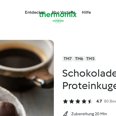
Entdecken
Abo Vorteile
Hilfe
TM7
TM6
TM5
Schokolade
Proteinkug
4.7
80 Be
Zubereitung 20 Min