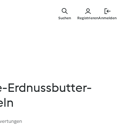
Springe
zum
Suchen
Registrieren
Anmelden
Hauptinha
-Erdnussbutter-
eln
wertungen