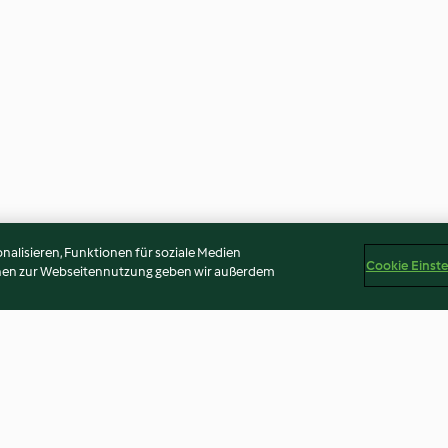
alisieren, Funktionen für soziale Medien
Cookie Einst
onen zur Webseitennutzung geben wir außerdem
e
Overnight Oats mit Leinsamen
Mandelporridge