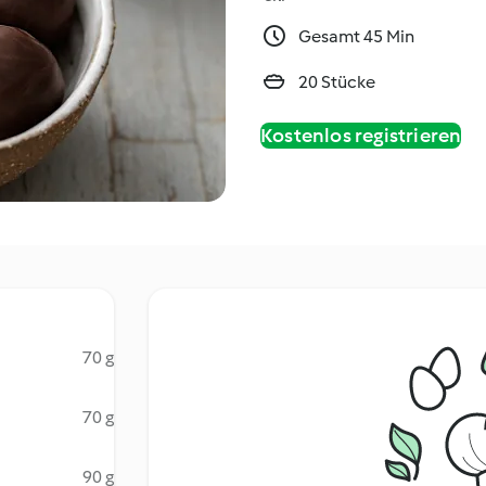
Gesamt 45 Min
20 Stücke
Kostenlos registrieren
70 g
70 g
90 g