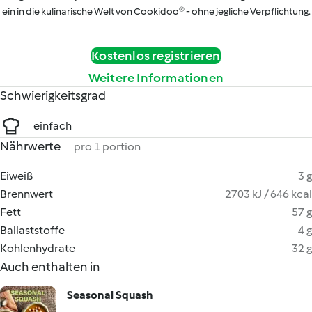
ein in die kulinarische Welt von Cookidoo® - ohne jegliche Verpflichtung.
Kostenlos registrieren
Weitere Informationen
Schwierigkeitsgrad
einfach
Nährwerte
pro 1 portion
Eiweiß
3 g
Brennwert
2703 kJ / 646 kcal
Fett
57 g
Ballaststoffe
4 g
Kohlenhydrate
32 g
Auch enthalten in
Seasonal Squash