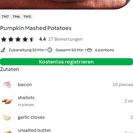
TM7
TM6
TM5
Pumpkin Mashed Potatoes
4.4
27 Bewertungen
Zubereitung 30 Min
Gesamt 50 Min
6 portions
Kostenlos registrieren
Zutaten
bacon
10 pieces
shallots
2 oz
in pieces
garlic cloves
2
unsalted butter