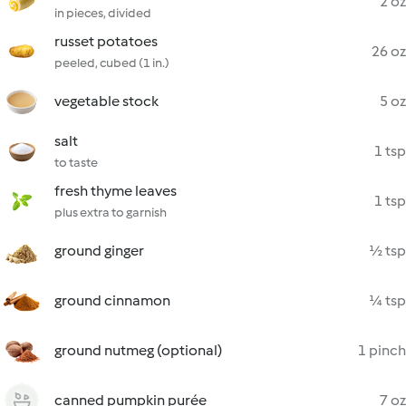
2 oz
in pieces, divided
russet potatoes
26 oz
peeled, cubed (1 in.)
vegetable stock
5 oz
salt
1 tsp
to taste
fresh thyme leaves
1 tsp
plus extra to garnish
ground ginger
½ tsp
ground cinnamon
¼ tsp
ground nutmeg (optional)
1 pinch
canned pumpkin purée
7 oz