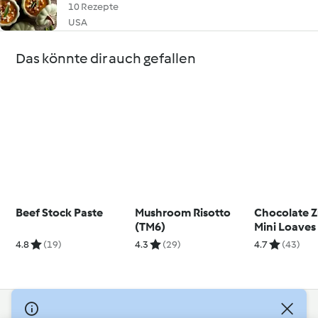
10 Rezepte
USA
Das könnte dir auch gefallen
Beef Stock Paste
Mushroom Risotto
Chocolate Z
(TM6)
Mini Loaves
4.8
(19)
4.3
(29)
4.7
(43)
© Copyright 2026