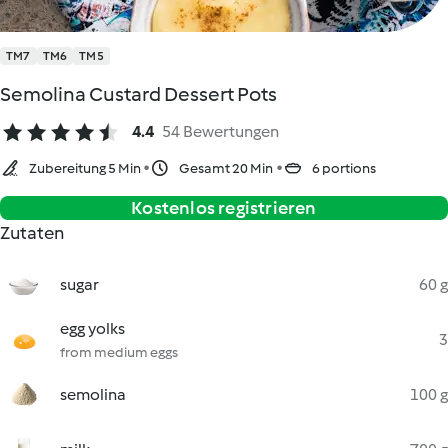
TM7
TM6
TM5
Semolina Custard Dessert Pots
4.4
54 Bewertungen
Zubereitung 5 Min
Gesamt 20 Min
6 portions
Kostenlos registrieren
Zutaten
sugar
60 g
egg yolks
3
from medium eggs
semolina
100 g