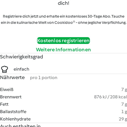
dich!
Registriere dich jetzt und erhalte ein kostenloses 30-Tage Abo. Tauche
ein in die kulinarische Welt von Cookidoo® - ohne jegliche Verpflichtung.
Kostenlos registrieren
Weitere Informationen
Schwierigkeitsgrad
einfach
Nährwerte
pro 1 portion
Eiweiß
7 g
Brennwert
876 kJ / 208 kcal
Fett
7 g
Ballaststoffe
1 g
Kohlenhydrate
29 g
Auch enthalten in