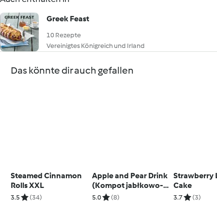
Greek Feast
10 Rezepte
Vereinigtes Königreich und Irland
Das könnte dir auch gefallen
Steamed Cinnamon
Apple and Pear Drink
Strawberry 
Rolls XXL
(Kompot jabłkowo-
Cake
gruszkowy)
3.5
(34)
5.0
(8)
3.7
(3)