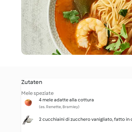
Zutaten
Mele speziate
4 mele adatte alla cottura
(es. Renette, Bramley)
2 cucchiaini di zucchero vanigliato, fatto in