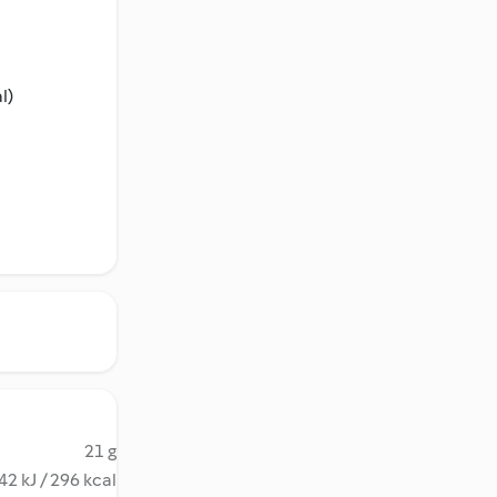
l)
21 g
42 kJ / 296 kcal