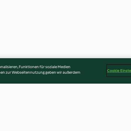
alisieren, Funktionen für soziale Medien
Cookie Einst
onen zur Webseitennutzung geben wir außerdem
pollo
Salmone con quinoa e
Canederli della
pompelmo