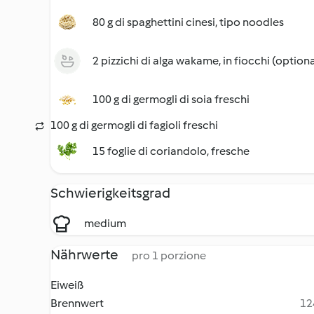
80 g di spaghettini cinesi, tipo noodles
2 pizzichi di alga wakame, in fiocchi (optiona
100 g di germogli di soia freschi
100 g di germogli di fagioli freschi
15 foglie di coriandolo, fresche
Schwierigkeitsgrad
medium
Nährwerte
pro 1 porzione
Eiweiß
Brennwert
12