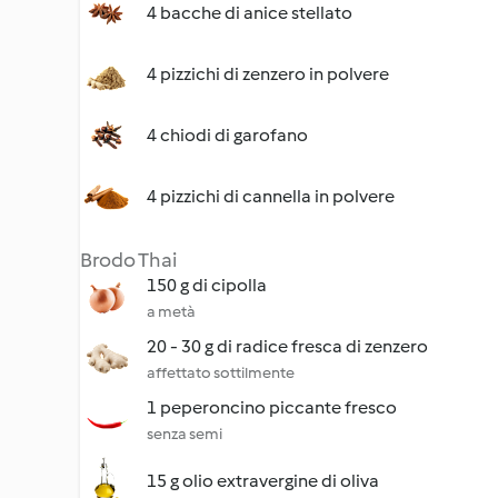
4 bacche di anice stellato
4 pizzichi di zenzero in polvere
4 chiodi di garofano
4 pizzichi di cannella in polvere
Brodo Thai
150 g di cipolla
a metà
20 - 30 g di radice fresca di zenzero
affettato sottilmente
1 peperoncino piccante fresco
senza semi
15 g olio extravergine di oliva