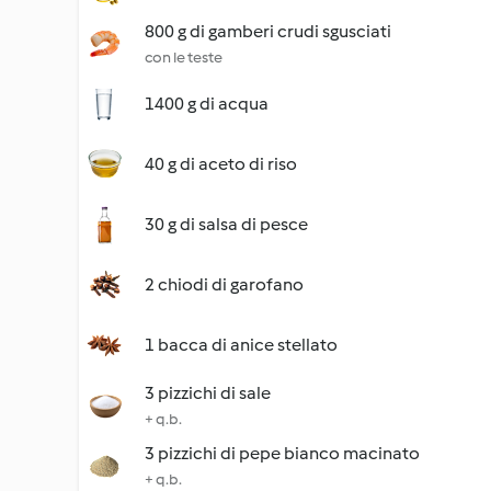
800 g di gamberi crudi sgusciati
con le teste
1400 g di acqua
40 g di aceto di riso
30 g di salsa di pesce
2 chiodi di garofano
1 bacca di anice stellato
3 pizzichi di sale
+ q.b.
3 pizzichi di pepe bianco macinato
+ q.b.