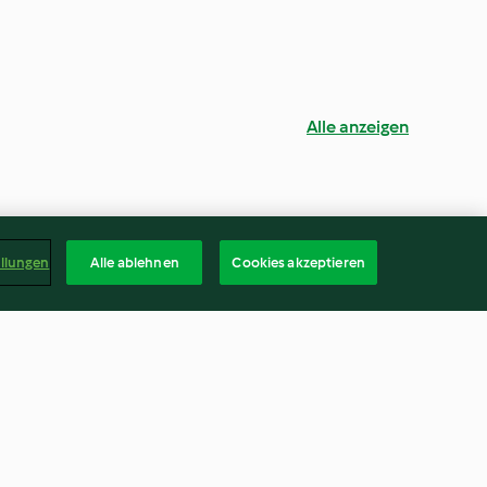
Alle anzeigen
ellungen
Alle ablehnen
Cookies akzeptieren
 nonna
Salmone con broccoli
marinata di miele e senape e