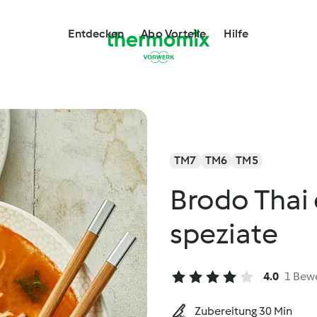
Entdecken
Abo Vorteile
Hilfe
TM7
TM6
TM5
Brodo Thai 
speziate
4.0
1 Bew
Zubereitung 30 Min