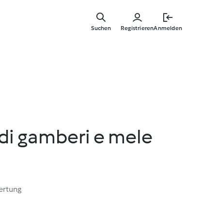
Springe
zum
Suchen
Registrieren
Anmelden
Hauptinha
di gamberi e mele
ertung