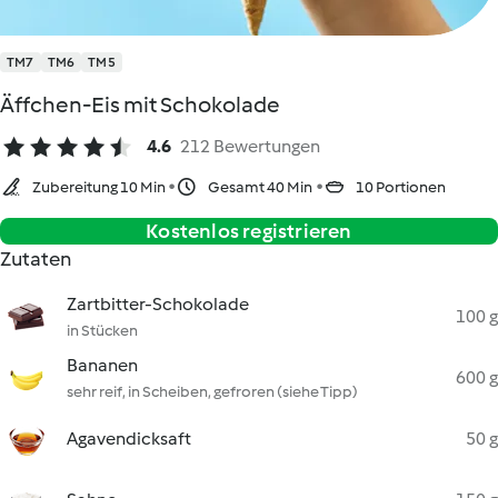
TM7
TM6
TM5
Äffchen-Eis mit Schokolade
4.6
212 Bewertungen
Zubereitung 10 Min
Gesamt 40 Min
10 Portionen
Kostenlos registrieren
Zutaten
Zartbitter-Schokolade
100 g
in Stücken
Bananen
600 g
sehr reif, in Scheiben, gefroren (siehe Tipp)
Agavendicksaft
50 g