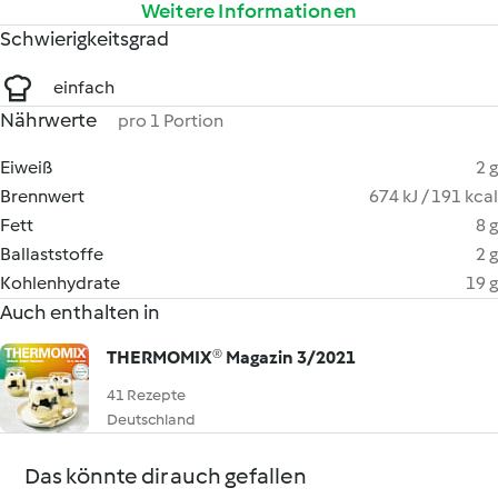
Weitere Informationen
Schwierigkeitsgrad
einfach
Nährwerte
pro 1 Portion
Eiweiß
2 g
Brennwert
674 kJ / 191 kcal
Fett
8 g
Ballaststoffe
2 g
Kohlenhydrate
19 g
Auch enthalten in
THERMOMIX® Magazin 3/2021
41 Rezepte
Deutschland
Das könnte dir auch gefallen