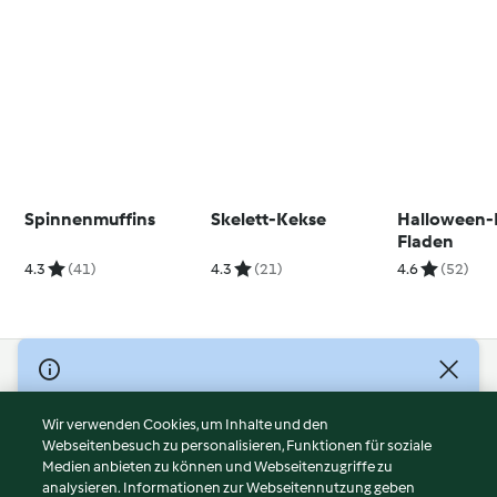
Spinnenmuffins
Skelett-Kekse
Halloween-
Fladen
4.3
(41)
4.3
(21)
4.6
(52)
© Copyright 2026
Nutzungsbedingungen
Wir verwenden Cookies, um Inhalte und den
Webseitenbesuch zu personalisieren, Funktionen für soziale
Datenschutzrichtlinien
Medien anbieten zu können und Webseitenzugriffe zu
Disclaimer
analysieren. Informationen zur Webseitennutzung geben