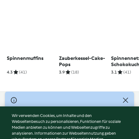
Spinnenmuffins
Zauberkessel-Cake-
Spinnennet
Pops
Schokokuc
4.3
(41)
3.9
(18)
3.1
(41)
© Copyright 2026
Nutzungsbedingungen
Wir verwenden Cookies, um Inhalte und den
Webseitenbesuch zu personalisieren, Funktionen für soziale
Datenschutzrichtlinien
Medien anbieten zu können und Webseitenzugriffe zu
Disclaimer
analysieren. Informationen zur Webseitennutzung geben