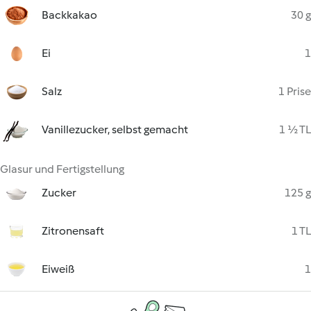
Backkakao
30 g
Ei
1
Salz
1 Prise
Vanillezucker, selbst gemacht
1 ½ TL
Glasur und Fertigstellung
Zucker
125 g
Zitronensaft
1 TL
Eiweiß
1