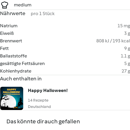
medium
Nährwerte
pro 1 Stück
Natrium
15 mg
Eiweiß
3 g
Brennwert
808 kJ / 193 kcal
Fett
9 g
Ballaststoffe
1.1 g
gesättigte Fettsäuren
5 g
Kohlenhydrate
27 g
Auch enthalten in
Happy Halloween!
14 Rezepte
Deutschland
Das könnte dir auch gefallen