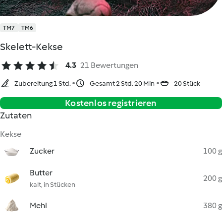
TM7
TM6
Skelett-Kekse
4.3
21 Bewertungen
Zubereitung 1 Std.
Gesamt 2 Std. 20 Min
20 Stück
Kostenlos registrieren
Zutaten
Kekse
Zucker
100 g
Butter
200 g
kalt, in Stücken
Mehl
380 g