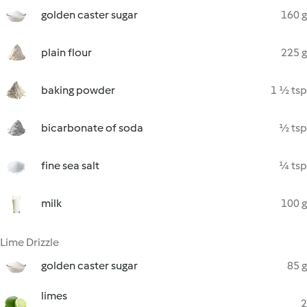
golden caster sugar
160 g
plain flour
225 g
baking powder
1 ½ tsp
bicarbonate of soda
½ tsp
fine sea salt
¼ tsp
milk
100 g
Lime Drizzle
golden caster sugar
85 g
limes
2