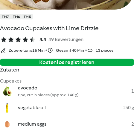
TM7
TM6
TM5
Avocado Cupcakes with Lime Drizzle
4.4
49 Bewertungen
Zubereitung 15 Min
Gesamt 40 Min
12 pieces
Kostenlos registrieren
Zutaten
Cupcakes
avocado
1
ripe, cut in pieces (approx. 140 g)
vegetable oil
150 g
medium eggs
2