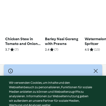
Chicken Stew in
Barley Nasi Goreng
Watermelon
Tomato and Onion
with Prawns
Spritzer
Sauce
3.7
(7)
2.4
(7)
4.5
(13)
© Copyright 2026
Nutzungsbedingungen
Wir verwenden Cookies, um Inhalte und den
Webseitenbesuch zu personalisieren, Funktionen für soziale
Datenschutzrichtlinien
Medien anbieten zu können und Webseitenzugriffe zu
Disclaimer
analysieren. Informationen zur Webseitennutzung geben
Impressum
wir außerdem an unsere Partner für soziale Medien,
Werbung und Analysen weiter.