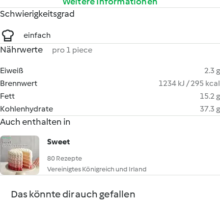
Weitere Informationen
Schwierigkeitsgrad
einfach
Nährwerte
pro 1 piece
Eiweiß
2.3 g
Brennwert
1234 kJ / 295 kcal
Fett
15.2 g
Kohlenhydrate
37.3 g
Auch enthalten in
Sweet
80 Rezepte
Vereinigtes Königreich und Irland
Das könnte dir auch gefallen