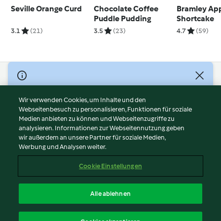
Seville Orange Curd
Chocolate Coffee
Bramley Ap
Puddle Pudding
Shortcake
3.1
(21)
3.5
(23)
4.7
(59)
© Copyright 2026
Nutzungsbedingungen
Wir verwenden Cookies, um Inhalte und den
Webseitenbesuch zu personalisieren, Funktionen für soziale
Datenschutzrichtlinien
Medien anbieten zu können und Webseitenzugriffe zu
Disclaimer
analysieren. Informationen zur Webseitennutzung geben
Impressum
wir außerdem an unsere Partner für soziale Medien,
Werbung und Analysen weiter.
Cookies
Inhalt melden
Cookie Einstellungen
Abo kündigen
Vertrag widerrufen
Alle ablehnen
Erklärung zur Barrierefreiheit