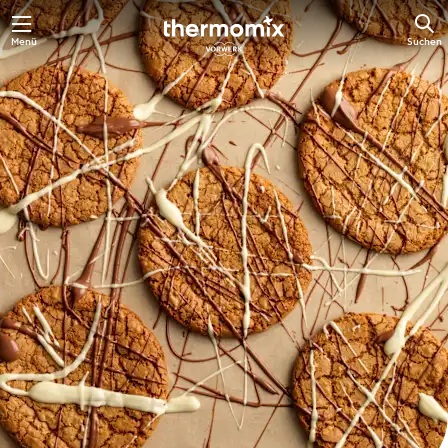
Springe
Menü
Suchen
zum
Hauptinhalt