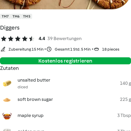
TM7
TM6
TM5
Diggers
4.4
39 Bewertungen
Zubereitung 15 Min
Gesamt 1 Std. 5 Min
18 pieces
Kostenlos registrieren
Zutaten
unsalted butter
140 g
diced
soft brown sugar
225 g
maple syrup
3 Tbsp