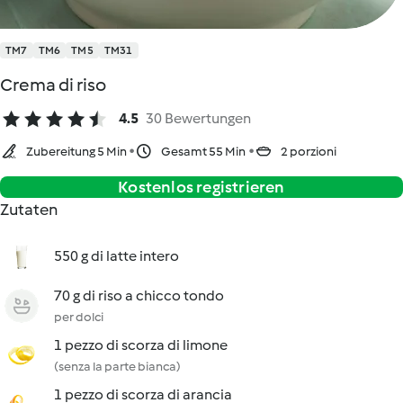
TM7
TM6
TM5
TM31
Crema di riso
4.5
30 Bewertungen
Zubereitung 5 Min
Gesamt 55 Min
2 porzioni
Kostenlos registrieren
Zutaten
550 g di latte intero
70 g di riso a chicco tondo
per dolci
1 pezzo di scorza di limone
(senza la parte bianca)
1 pezzo di scorza di arancia