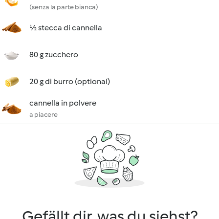
(senza la parte bianca)
½ stecca di cannella
80 g zucchero
20 g di burro (optional)
cannella in polvere
a piacere
Gefällt dir, was du siehst?