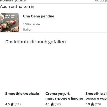
Kohlenhydrate
80.11 g
Auch enthalten in
Una Cena per due
10 Rezepte
Italien
Das könnte dir auch gefallen
Smoothie tropicale
Crema yogurt,
Smoothie ai 
mascarpone e limone
bosco e yog
4.5
(21)
4.1
(37)
3.9
(20)