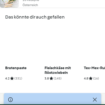
Österreich
Das könnte dir auch gefallen
Bratenpaste
Fleischkäse mit
Tex-Mex-Ru
Röstzwiebeln
4.2
(331)
3.8
(145)
4.8
(16)
© Copyright 2026