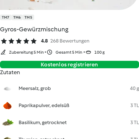
TM7
TM6
TM5
Gyros-Gewürzmischung
4.8
268 Bewertungen
Zubereitung 5 Min
Gesamt 5 Min
100 g
Kostenlos registrieren
Zutaten
Meersalz, grob
40 g
Paprikapulver, edelsüß
3 TL
Basilikum, getrocknet
3 TL