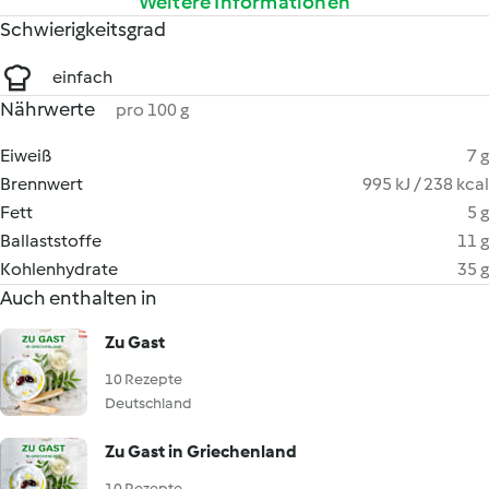
Weitere Informationen
Schwierigkeitsgrad
einfach
Nährwerte
pro 100 g
Eiweiß
7 g
Brennwert
995 kJ / 238 kcal
Fett
5 g
Ballaststoffe
11 g
Kohlenhydrate
35 g
Auch enthalten in
Zu Gast
10 Rezepte
Deutschland
Zu Gast in Griechenland
10 Rezepte