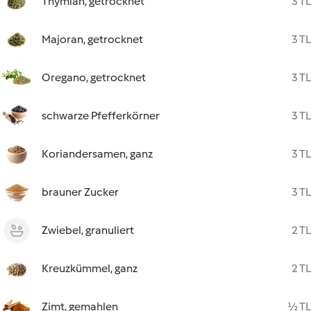
Thymian, getrocknet
3 TL
Majoran, getrocknet
3 TL
Oregano, getrocknet
3 TL
schwarze Pfefferkörner
3 TL
Koriandersamen, ganz
3 TL
brauner Zucker
3 TL
Zwiebel, granuliert
2 TL
Kreuzkümmel, ganz
2 TL
Zimt, gemahlen
½ TL