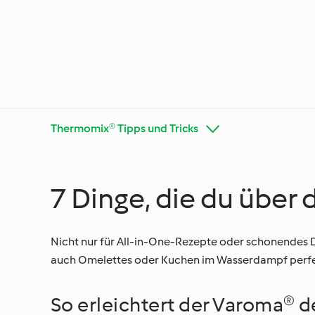
Thermomix® Tipps und Tricks
7 Dinge, die du über
Thermo
Auf die Zutat kommt es an
Tricks
Nicht nur für All-in-One-Rezepte oder schonendes D
auch Omelettes oder Kuchen im Wasserdampf perfekt 
Besondere Anlässe
Jeden 
So erleichtert der Varoma® d