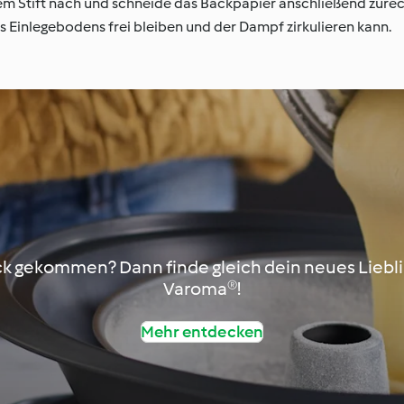
em Stift nach und schneide das Backpapier anschließend zurech
 Einlegebodens frei bleiben und der Dampf zirkulieren kann.
 gekommen? Dann finde gleich dein neues Liebl
Varoma®!
Mehr entdecken