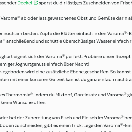
assender
Deckel
sparst du dir lästiges Zuschneiden von Frisch
im Varoma® ab oder lass gewaschenes Obst und Gemüse darin a
r noch am besten. Zupfe die Blätter einfach in den Varoma®-B
a® anschließend und schüttle überschüssiges Wasser einfach rau
oghurt eignet sich der Varoma® perfekt. Probiere unser Rezept
emiger Joghurtgenuss einfach über Nacht!
legeboden wird eine zusätzliche Ebene geschaffen. So kannst
ten mit einer kürzeren Garzeit kannst du ganz einfach nachtr
nes Thermomix®, indem du Mixtopf, Gareinsatz und Varoma® gle
 keine Wünsche offen.
r bei der Zubereitung von Fisch und Fleisch im Varoma® ben
boden zu schneiden, gibt es einen Trick: Lege den Varoma®-E