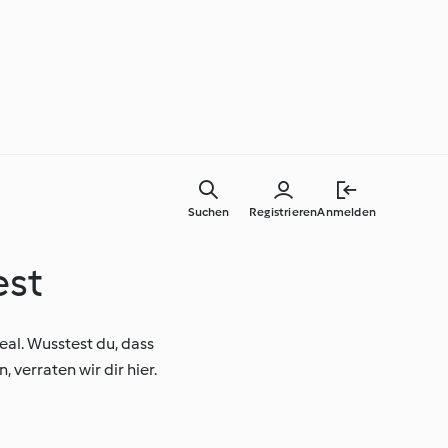
Suchen
Registrieren
Anmelden
est
Tutorials
al. Wusstest du, dass
verraten wir dir hier.
®
Thermomix® Kochschule