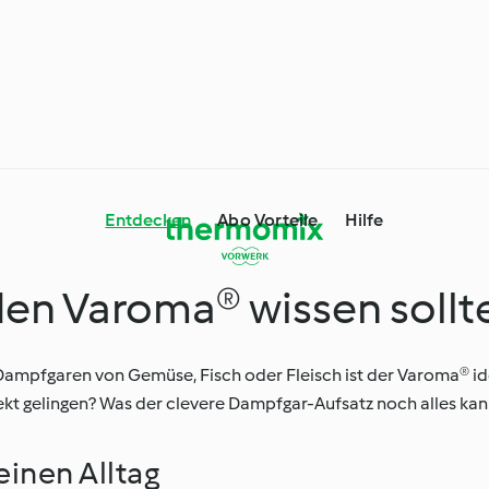
Entdecken
Abo Vorteile
Hilfe
 den Varoma® wissen sollt
mix® Tipps und
Ernährungstrends
ampfgaren von Gemüse, Fisch oder Fleisch ist der Varoma® ide
gelingen? Was der clevere Dampfgar-Aufsatz noch alles kann, 
Tag genießen
Unterwegs mit Thermomix
einen Alltag