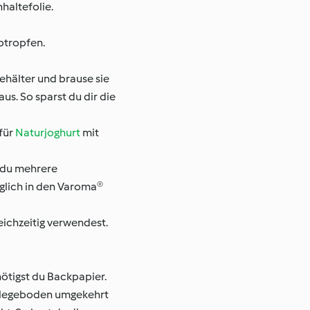
haltefolie.
btropfen.
ehälter und brause sie
s. So sparst du dir die
 für
Naturjoghurt
mit
 du mehrere
äglich in den Varoma®
ichzeitig verwendest.
ötigst du Backpapier.
inlegeboden umgekehrt