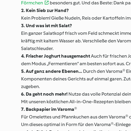
Förmchen
besonders gut. Und das Beste: Dank p
2. Kein Sieb zur Hand?
Kein Problem! Gieße Nudeln, Reis oder Kartoffeln 
3. Und was ist mit Salat?
Ein ganzer Salatkopf frisch vom Feld schmeckt imme
kräftig mit kaltem Wasser ab. Verschließe den Varom
Salatschleuder.
4. Frischer Joghurt hausgemacht
Auch für frischen J
dem Modus „Fermentieren“ am besten sofort aus. Cr
5. Auf ganz andere Ebenen...
Durch den Varoma® Ein
Komponenten deines Gerichts auf einmal garen. Zuta
zugeben.
6. Da geht noch mehr!
Nutze das volle Potenzial dei
Mit unseren köstlichen All-in-One-Rezepten bleiben
7. Backpapier im Varoma®
Für Omelettes und Pfannkuchen aus dem Varoma® ode
Um dieses optimal in Form für den Varoma®-Einlege