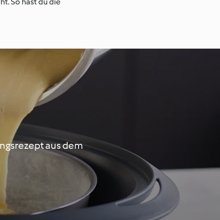
t. So hast du die
ingsrezept aus dem