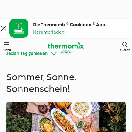
Die Thermomix ® Cookidoo ® App
Herunterladen
Menü
Suchen
Jeden Tag genießen
Sommer, Sonne,
Auf die Zutat kommt
Thermomix® Tipps und
es an
Tricks
Sonnenschein!
Ernährungstrends
Tutorials
Besondere Anlässe
Jeden Tag genießen