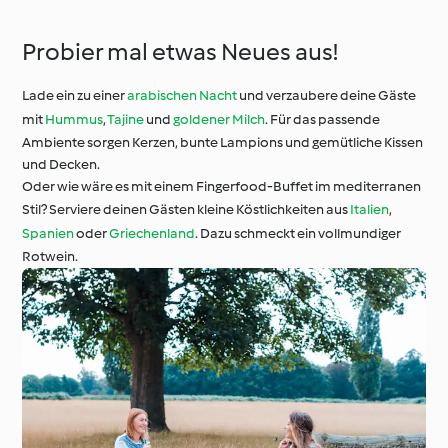
Probier mal etwas Neues aus!
Lade ein zu einer
arabischen Nacht
und verzaubere deine Gäste
mit
Hummus
,
Tajine
und
goldener Milch
. Für das passende
Ambiente sorgen Kerzen, bunte Lampions und gemütliche Kissen
und Decken.
Oder wie wäre es mit einem Fingerfood-Buffet im mediterranen
Stil? Serviere deinen Gästen kleine Köstlichkeiten aus
Italien
,
Spanien
oder
Griechenland
. Dazu schmeckt ein vollmundiger
Rotwein.