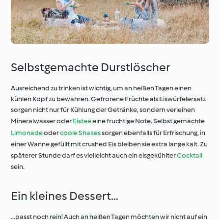
Selbstgemachte Durstlöscher
Ausreichend zu trinken ist wichtig, um an heißen Tagen einen
kühlen Kopf zu bewahren. Gefrorene Früchte als Eiswürfelersatz
sorgen nicht nur für Kühlung der Getränke, sondern verleihen
Mineralwasser oder
Eistee
eine fruchtige Note. Selbst gemachte
Limonade
oder
coole Shakes
sorgen ebenfalls für Erfrischung, in
einer Wanne gefüllt mit crushed Eis bleiben sie extra lange kalt. Zu
späterer Stunde darf es vielleicht auch ein eisgekühlter
Cocktail
sein.
Ein kleines Dessert…
…passt noch rein! Auch an heißen Tagen möchten wir nicht auf ein