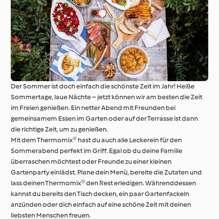
Unterwegs mit
Thermomix®
Thermomix®
Kochschule
Der Sommer ist doch einfach die schönste Zeit im Jahr! Heiße
Sommertage, laue Nächte – jetzt können wir am besten die Zeit
im Freien genießen. Ein netter Abend mit Freunden bei
gemeinsamem Essen im Garten oder auf der Terrasse ist dann
die richtige Zeit, um zu genießen.
Mit dem Thermomix® hast du auch alle Leckerein für den
Sommerabend perfekt im Griff. Egal ob du deine Familie
überraschen möchtest oder Freunde zu einer kleinen
Gartenparty einlädst. Plane dein Menü, bereite die Zutaten und
lass deinen Thermomix® den Rest erledigen. Währenddessen
kannst du bereits den Tisch decken, ein paar Gartenfackeln
anzünden oder dich einfach auf eine schöne Zeit mit deinen
liebsten Menschen freuen.