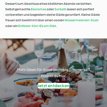
Dessert zum Abschluss eines köstlichen Abends verzichten.
Selbst gemachte
Eiscremes
oder
Sorbets
lassen sich perfekt
vorbereiten und begeistern deine Gäste garantiert. Kleine Gäste
freuen sich bestimmt über einen coolen
Wassermelonen-Slush
oder ein
Erdbeer-Kiwi-Eis am Stiel
.
Mehr Ideen für deine perfekte Sommerzeit
findest du hier.
Jetzt entdecken