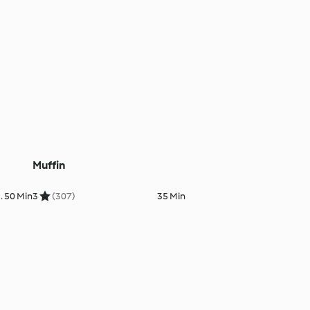
Muffin
. 50 Min
3
(307)
35 Min