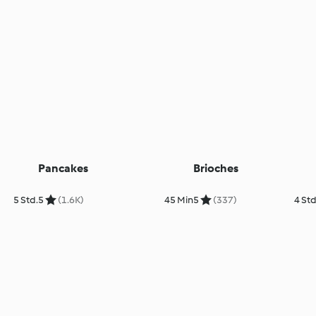
Pancakes
Brioches
5 Std.
5
(1.6K)
45 Min
5
(337)
4 Std