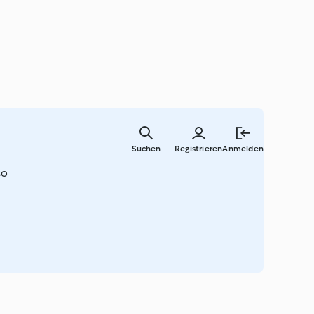
Springe
zum
Suchen
Registrieren
Anmelden
Hauptinha
so