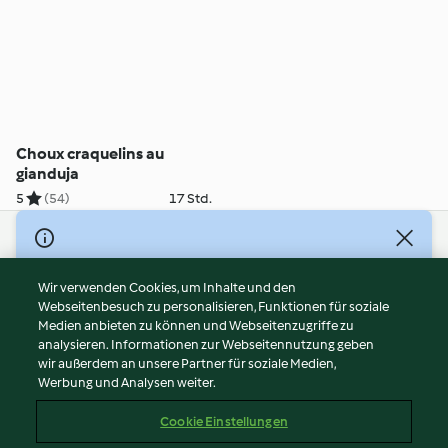
Choux craquelins au
gianduja
5
(54)
17 Std.
© Copyright 2026
Nutzungsbedingungen
Wir verwenden Cookies, um Inhalte und den
Webseitenbesuch zu personalisieren, Funktionen für soziale
Datenschutzrichtlinien
Medien anbieten zu können und Webseitenzugriffe zu
Disclaimer
analysieren. Informationen zur Webseitennutzung geben
Impressum
wir außerdem an unsere Partner für soziale Medien,
Werbung und Analysen weiter.
Cookies
Inhalt melden
Cookie Einstellungen
Abo kündigen