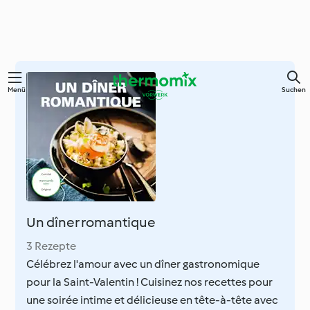
Springe
Menü
Suchen
zum
Hauptinhalt
Un dîner romantique
3 Rezepte
Célébrez l'amour avec un dîner gastronomique
pour la Saint-Valentin ! Cuisinez nos recettes pour
une soirée intime et délicieuse en tête-à-tête avec