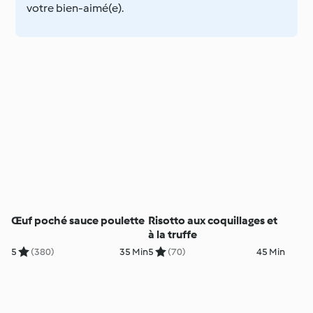
votre bien-aimé(e).
Œuf poché sauce poulette
Risotto aux coquillages et
à la truffe
5
(380)
35 Min
5
(70)
45 Min