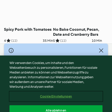
Spicy Pork with Tomatoes
No Bake Coconut, Pecan,
Date and Cranberry Bars
4
(12)
35 Min
5
(12)
10 Min
© Copyright 2026
Nutzungsbedingungen
Wir verwenden Cookies, um Inhalte und den
Webseitenbesuch zu personalisieren, Funktionen für soziale
Datenschutzrichtlinien
Medien anbieten zu können und Webseitenzugriffe zu
Disclaimer
analysieren. Informationen zur Webseitennutzung geben
Impressum
wir außerdem an unsere Partner für soziale Medien,
Werbung und Analysen weiter.
Cookies
Inhalt melden
Cookie Einstellungen
Abo kündigen
Vertrag widerrufen
Alle ablehnen