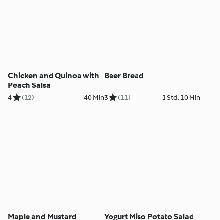
Chicken and Quinoa with
Beer Bread
Peach Salsa
4
(12)
40 Min
3
(11)
1 Std. 10 Min
Maple and Mustard
Yogurt Miso Potato Salad