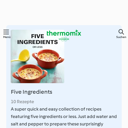
Springe
Menü
Suchen
zum
Hauptinhalt
Five Ingredients
10 Rezepte
A super quick and easy collection of recipes
featuring five ingredients or less. Just add water and
salt and pepper to prepare these surprisingly