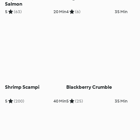
Salmon
5
(63)
20 Min
4
(6)
35 Min
Shrimp Scampi
Blackberry Crumble
5
(200)
40 Min
5
(25)
35 Min