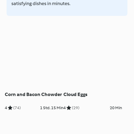
satisfying dishes in minutes.
Corn and Bacon Chowder
Cloud Eggs
4
(74)
1 Std. 15 Min
4
(29)
20 Min