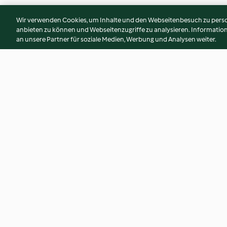
Wir verwenden Cookies, um Inhalte und den Webseitenbesuch zu person
anbieten zu können und Webseitenzugriffe zu analysieren. Informati
an unsere Partner für soziale Medien, Werbung und Analysen weiter.
Brownie kunafa pistache et
Gâteau épicé aux 
chocolat
3.9
(7)
3.7
(3)
© Copyright 2026
Nutzungsbedingungen
Datenschutzrichtlinien