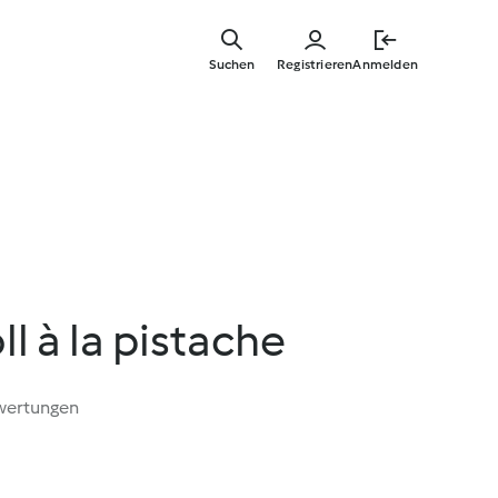
Springe
zum
Suchen
Registrieren
Anmelden
Hauptinha
l à la pistache
wertungen