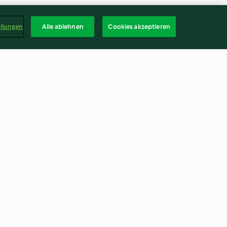
ellungen
Alle ablehnen
Cookies akzeptieren
te
Cheesecake baklava
4.8
(50)
Deuts
kündigen
Vertrag widerrufen