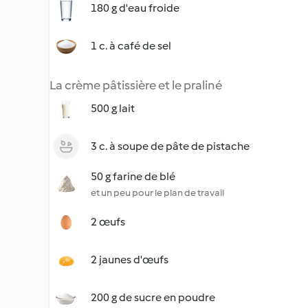
180 g d'eau froide
1 c. à café de sel
La crème pâtissière et le praliné
500 g lait
3 c. à soupe de pâte de pistache
50 g farine de blé
et un peu pour le plan de travail
2 œufs
2 jaunes d'œufs
200 g de sucre en poudre