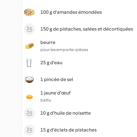
100 g d'amandes émondées
150 g de pistaches, salées et décortiquées
beurre
pour les emporte-pièces
25 g d'eau
1 pincée de sel
1 jaune d'œuf
battu
10 g d'huile de noisette
15 g d'éclats de pistaches