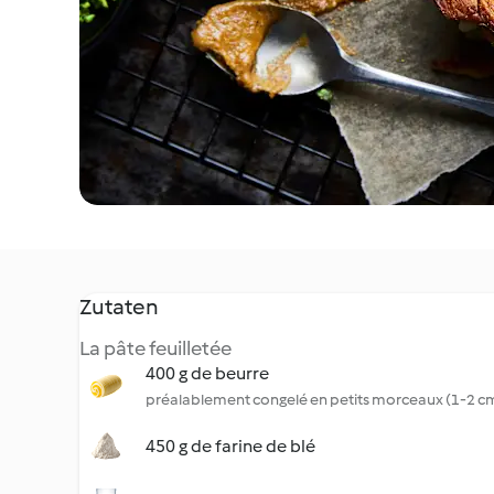
Zutaten
La pâte feuilletée
400 g de beurre
préalablement congelé en petits morceaux (1-2 c
450 g de farine de blé