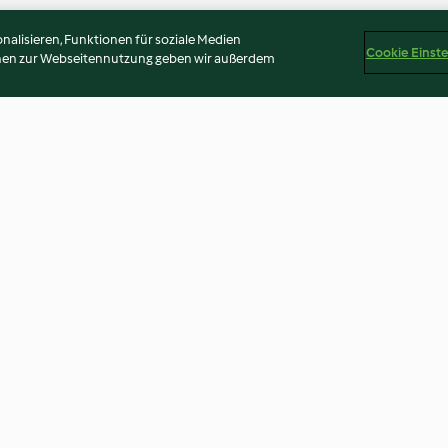
alisieren, Funktionen für soziale Medien
Cookie Einst
onen zur Webseitennutzung geben wir außerdem
pruneaux
Calas de la Nouvelle-Orléans
Café à la noiset
(beignets de riz)
3.8
(12)
2.9
(7)
Disclaimer
Impressum
Cookies
Inhalt melden
Abo 