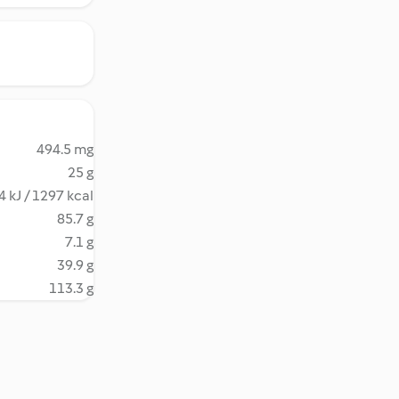
494.5 mg
25 g
4 kJ / 1297 kcal
85.7 g
7.1 g
39.9 g
113.3 g