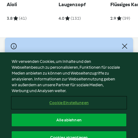
Aïoli
Laugenzopf
Flüssiges Ka
3.8
(41)
4.0
(132)
2.9
(39)
© Copyright 2026
Nutzungsbedingungen
Wir verwenden Cookies, um Inhalte und den
Webseitenbesuch zu personalisieren, Funktionen für soziale
Datenschutzrichtlinien
Medien anbieten zu können und Webseitenzugriffe zu
Disclaimer
analysieren. Informationen zur Webseitennutzung geben
Impressum
wir außerdem an unsere Partner für soziale Medien,
Werbung und Analysen weiter.
Cookies
Inhalt melden
Cookie Einstellungen
Abo kündigen
Vertrag widerrufen
Alle ablehnen
Erklärung zur Barrierefreiheit
Deutsch
Cookies akzeptieren