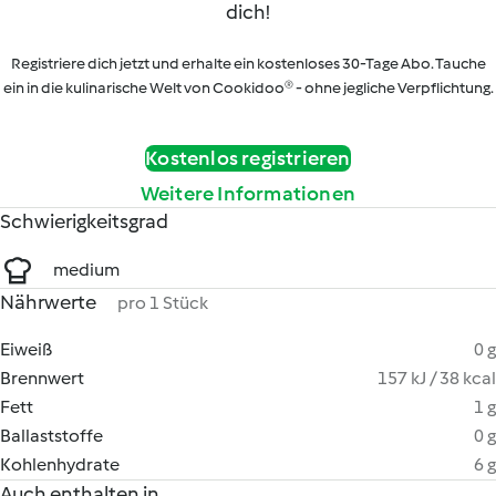
dich!
Registriere dich jetzt und erhalte ein kostenloses 30-Tage Abo. Tauche
ein in die kulinarische Welt von Cookidoo® - ohne jegliche Verpflichtung.
Kostenlos registrieren
Weitere Informationen
Schwierigkeitsgrad
medium
Nährwerte
pro 1 Stück
Eiweiß
0 g
Brennwert
157 kJ / 38 kcal
Fett
1 g
Ballaststoffe
0 g
Kohlenhydrate
6 g
Auch enthalten in