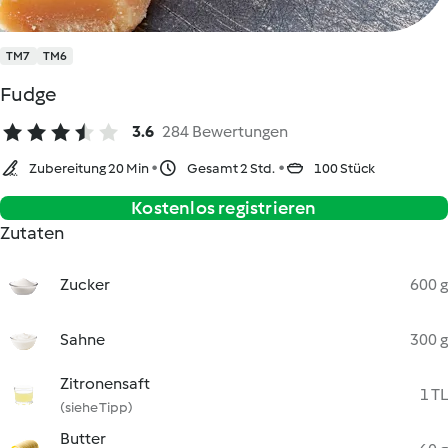
TM7
TM6
Fudge
3.6
284 Bewertungen
Zubereitung 20 Min
Gesamt 2 Std.
100 Stück
Kostenlos registrieren
Zutaten
Zucker
600 g
Sahne
300 g
Zitronensaft
1 TL
(siehe Tipp)
Butter