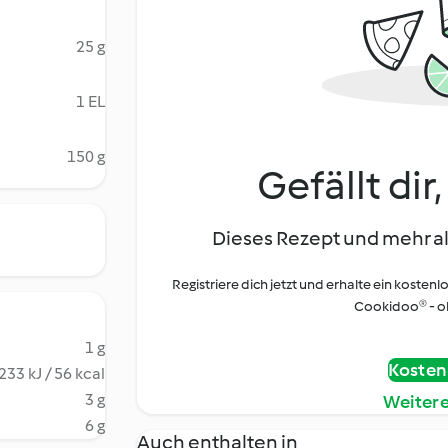
25 g
1 EL
150 g
Gefällt dir
Dieses Rezept und mehr al
Registriere dich jetzt und erhalte ein kostenl
Cookidoo® - oh
1 g
Kostenl
233 kJ / 56 kcal
3 g
Weiter
6 g
Auch enthalten in