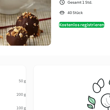
Gesamt 1 Std.
40 Stück
Kostenlos registrieren
50 g
200 g
100 g