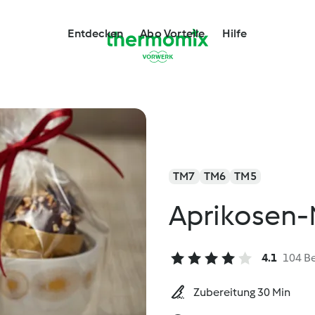
Entdecken
Abo Vorteile
Hilfe
TM7
TM6
TM5
Aprikosen-
4.1
104 B
Zubereitung 30 Min