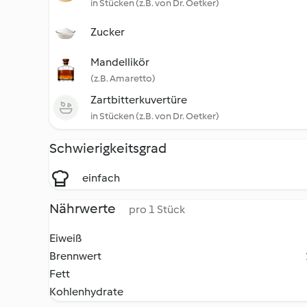
in Stücken (z.B. von Dr. Oetker)
Zucker
Mandellikör
(z.B. Amaretto)
Zartbitterkuvertüre
in Stücken (z.B. von Dr. Oetker)
Schwierigkeitsgrad
einfach
Nährwerte
pro 1 Stück
Eiweiß
Brennwert
Fett
Kohlenhydrate