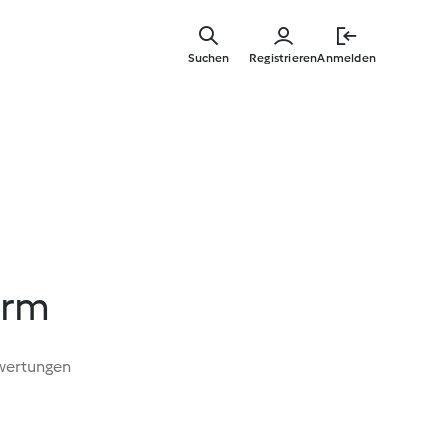
Springe
zum
Suchen
Registrieren
Anmelden
Hauptinha
urm
wertungen