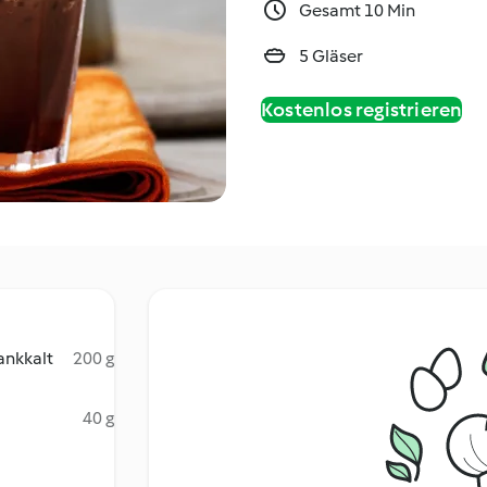
Gesamt 10 Min
5 Gläser
Kostenlos registrieren
ankkalt
200 g
40 g