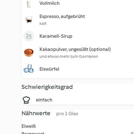
Vollmilch
Espresso, aufgebrüht
kalt
Karamell-Sirup
Kakaopulver, ungesüßt (optional)
und etwas mehr zum Garnieren
Eiswürfel
Schwierigkeitsgrad
einfach
Nährwerte
pro 1 Glas
Eiweiß
Brennwert
8