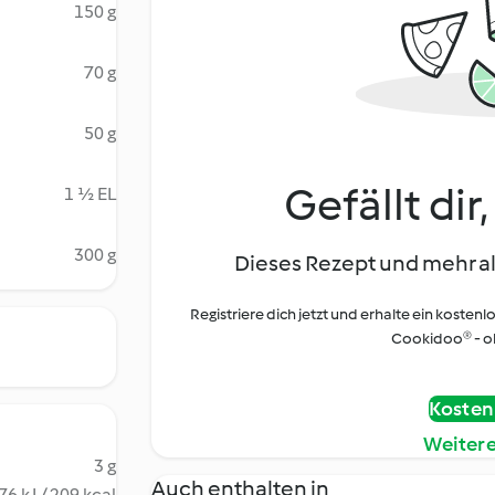
150 g
70 g
50 g
Gefällt dir
1 ½ EL
300 g
Dieses Rezept und mehr al
Registriere dich jetzt und erhalte ein kostenl
Cookidoo® - oh
Kostenl
Weiter
3 g
Auch enthalten in
76 kJ / 209 kcal