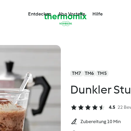
Entdecken
Abo Vorteile
Hilfe
TM7
TM6
TM5
Dunkler St
4.5
22 Be
Zubereitung 10 Min