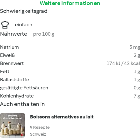
Weitere Informationen
Schwierigkeitsgrad
einfach
Nährwerte
pro 100 g
Natrium
5 mg
Eiweiß
2 g
Brennwert
174 kJ / 42 kcal
Fett
1 g
Ballaststoffe
1 g
gesättigte Fettsäuren
0 g
Kohlenhydrate
7 g
Auch enthalten in
Boissons alternatives au lait
9 Rezepte
Schweiz