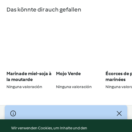
Das könnte dir auch gefallen
Marinade miel-soja à
Mojo Verde
Écorces de 
la moutarde
marinées
Ninguna valoración
Ninguna valoración
Ninguna valor
© Copyright 2026
Nutzungsbedingungen
Wir verwenden Cookies, um Inhalte und den