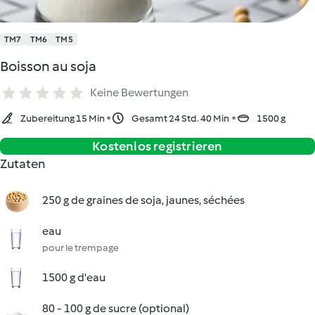
TM7
TM6
TM5
Boisson au soja
Keine Bewertungen
Zubereitung 15 Min
Gesamt 24 Std. 40 Min
1500 g
Kostenlos registrieren
Zutaten
250 g de graines de soja, jaunes, séchées
eau
pour le trempage
1500 g d'eau
80 - 100 g de sucre (optional)