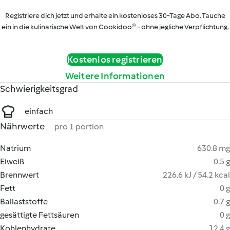
Registriere dich jetzt und erhalte ein kostenloses 30-Tage Abo. Tauche
ein in die kulinarische Welt von Cookidoo® - ohne jegliche Verpflichtung.
Kostenlos registrieren
Weitere Informationen
Schwierigkeitsgrad
einfach
Nährwerte
pro 1 portion
Natrium
630.8 mg
Eiweiß
0.5 g
Brennwert
226.6 kJ / 54.2 kcal
Fett
0 g
Ballaststoffe
0.7 g
gesättigte Fettsäuren
0 g
Kohlenhydrate
12.4 g