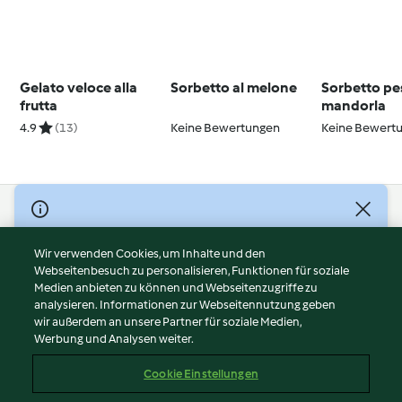
Gelato veloce alla
Sorbetto al melone
Sorbetto pe
frutta
mandorla
4.9
(13)
Keine Bewertungen
Keine Bewert
© Copyright 2026
Nutzungsbedingungen
Wir verwenden Cookies, um Inhalte und den
Webseitenbesuch zu personalisieren, Funktionen für soziale
Datenschutzrichtlinien
Medien anbieten zu können und Webseitenzugriffe zu
Disclaimer
analysieren. Informationen zur Webseitennutzung geben
Impressum
wir außerdem an unsere Partner für soziale Medien,
Werbung und Analysen weiter.
Cookies
Inhalt melden
Cookie Einstellungen
Abo kündigen