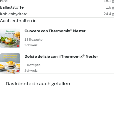
Fett
18.1 g
Ballaststoffe
1.6 g
Kohlenhydrate
24.4 g
Auch enthalten in
Cuocere con Thermomix® Nester
18 Rezepte
Schweiz
Dolci e delizie con il Thermomix® Nester
5 Rezepte
Schweiz
Das könnte dir auch gefallen