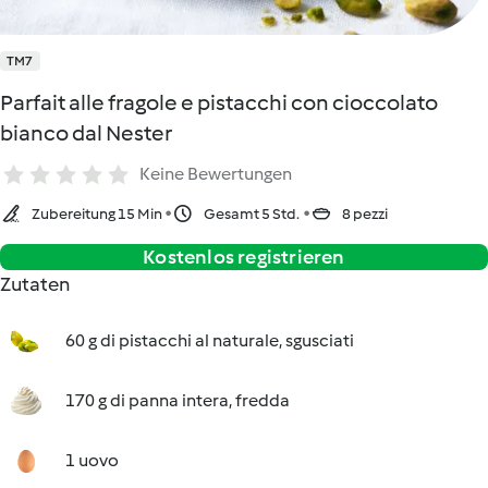
TM7
Parfait alle fragole e pistacchi con cioccolato
bianco dal Nester
Keine Bewertungen
Zubereitung 15 Min
Gesamt 5 Std.
8 pezzi
Kostenlos registrieren
Zutaten
60 g di pistacchi al naturale, sgusciati
170 g di panna intera, fredda
1 uovo