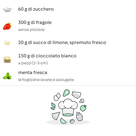
60 g di zucchero
300 g di fragole
senza picciolo
20 g di succo di limone, spremuto fresco
150 g di cioccolato bianco
a pezzi (2-3 cm)
menta fresca
le foglioline lavate e asciugate