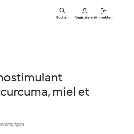
Springe
zum
Suchen
Registrieren
Anmelden
Hauptinha
nostimulant
curcuma, miel et
ewertungen