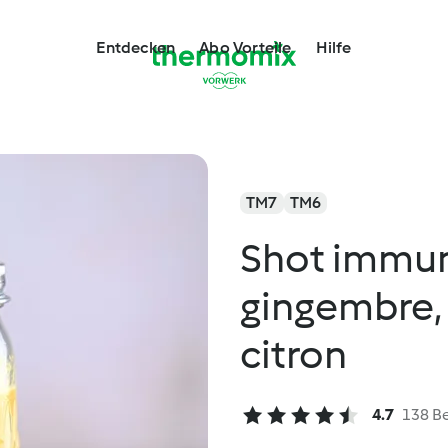
Entdecken
Abo Vorteile
Hilfe
TM7
TM6
Shot immu
gingembre, 
citron
4.7
138 B