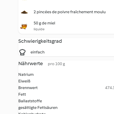
2 pincées de poivre fraîchement moulu
50 g de miel
liquide
Schwierigkeitsgrad
einfach
Nährwerte
pro 100 g
Natrium
Eiweiß
Brennwert
474.3
Fett
Ballaststoffe
gesättigte Fettsäuren