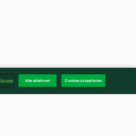
ellungen
Alle ablehnen
Cookies akzeptieren
u jasmin
Faire sauter des poivrons