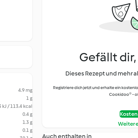
Gefällt dir
Dieses Rezept und mehr al
Registriere dich jetzt und erhalte ein kostenl
4.9 mg
Cookidoo® - oh
1 g
 kJ / 113.4 kcal
Kostenl
0.4 g
1.3 g
Weiter
0.1 g
Auch enthalten in