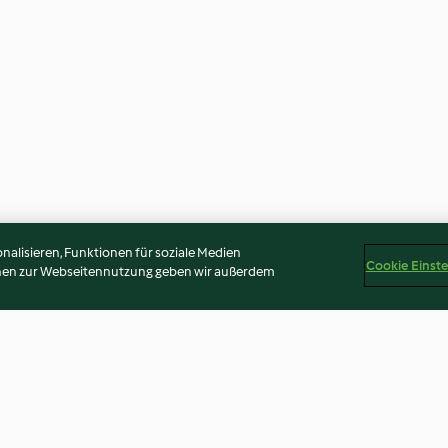
alisieren, Funktionen für soziale Medien
Cookie Einst
onen zur Webseitennutzung geben wir außerdem
pastèque,
Shot détox carotte, orange,
Cuisson du riz a