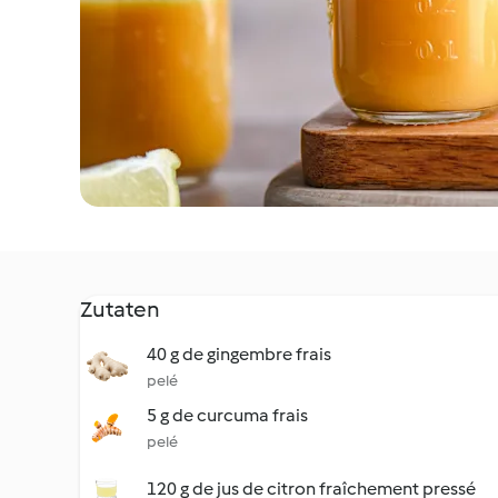
Zutaten
40 g de gingembre frais
pelé
5 g de curcuma frais
pelé
120 g de jus de citron fraîchement pressé