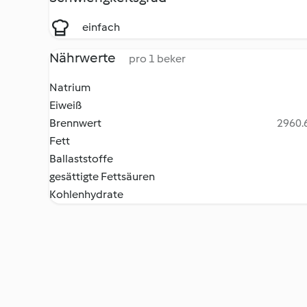
einfach
Nährwerte
pro 1 beker
Natrium
Eiweiß
Brennwert
2960.6
Fett
Ballaststoffe
gesättigte Fettsäuren
Kohlenhydrate