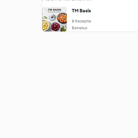
TM Basis
8 Rezepte
Benelux