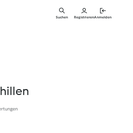
Springe
zum
Suchen
Registrieren
Anmelden
Hauptinha
hillen
ertungen