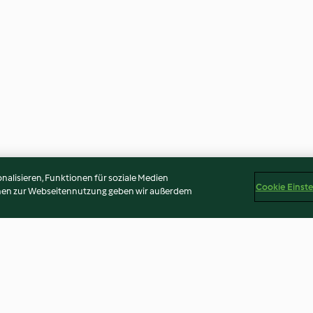
alisieren, Funktionen für soziale Medien
Cookie Einst
onen zur Webseitennutzung geben wir außerdem
uillon
Tom Kha pasta
Boter