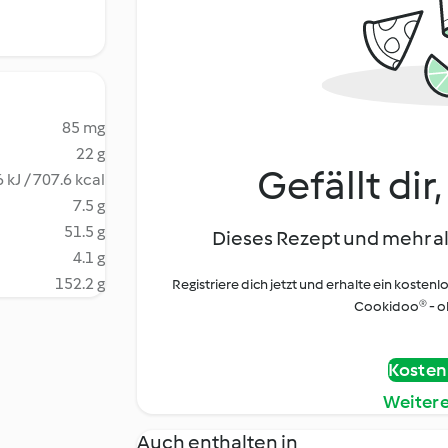
85 mg
22 g
Gefällt dir
 kJ / 707.6 kcal
7.5 g
51.5 g
Dieses Rezept und mehr al
4.1 g
152.2 g
Registriere dich jetzt und erhalte ein kostenl
Cookidoo® - oh
Kostenl
Weiter
Auch enthalten in