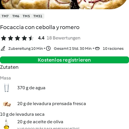
TM7
TM6
TM5
TM31
Focaccia con cebolla y romero
4.4
18 Bewertungen
Zubereitung 10 Min
Gesamt 2 Std. 30 Min
10 raciones
Kostenlos registrieren
Zutaten
Masa
370 g de agua
20 g de levadura prensada fresca
10 g de levadura seca
20 g de aceite de oliva
y un poco más para engrasar el bol