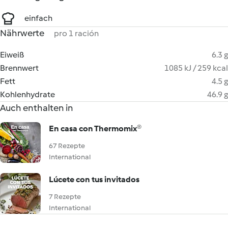
einfach
Nährwerte
pro 1 ración
Eiweiß
6.3 g
Brennwert
1085 kJ / 259 kcal
Fett
4.5 g
Kohlenhydrate
46.9 g
Auch enthalten in
En casa con Thermomix®
67 Rezepte
International
Lúcete con tus invitados
7 Rezepte
International