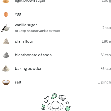
light brown sugar
100 g
egg
1
vanilla sugar
2 tsp
or 1 tsp natural vanilla extract
plain flour
180 g
bicarbonate of soda
½ tsp
baking powder
½ tsp
salt
1 pinch