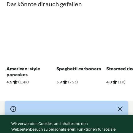
Das könnte dir auch gefallen
American-style
Spaghetti carbonara
Steamed ric
pancakes
4.6
(1.4K)
3.9
(753)
4.8
(1K)
© Copyright 2026
Nutzungsbedingungen
Wir verwenden Cookies, um Inhalte und den
Webseitenbesuch zu personalisieren, Funktionen für soziale
Datenschutzrichtlinien