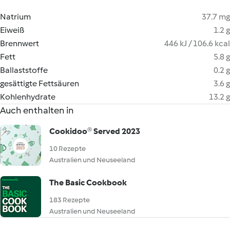
Natrium
37.7 mg
Eiweiß
1.2 g
Brennwert
446 kJ / 106.6 kcal
Fett
5.8 g
Ballaststoffe
0.2 g
gesättigte Fettsäuren
3.6 g
Kohlenhydrate
13.2 g
Auch enthalten in
Cookidoo® Served 2023
10 Rezepte
Australien und Neuseeland
The Basic Cookbook
183 Rezepte
Australien und Neuseeland