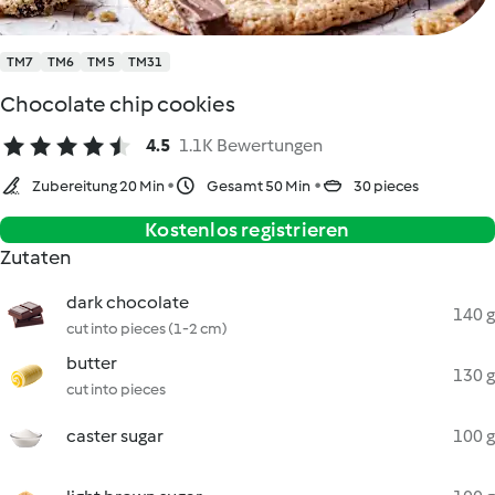
TM7
TM6
TM5
TM31
Chocolate chip cookies
4.5
1.1K Bewertungen
Zubereitung 20 Min
Gesamt 50 Min
30 pieces
Kostenlos registrieren
Zutaten
dark chocolate
140 g
cut into pieces (1-2 cm)
butter
130 g
cut into pieces
caster sugar
100 g