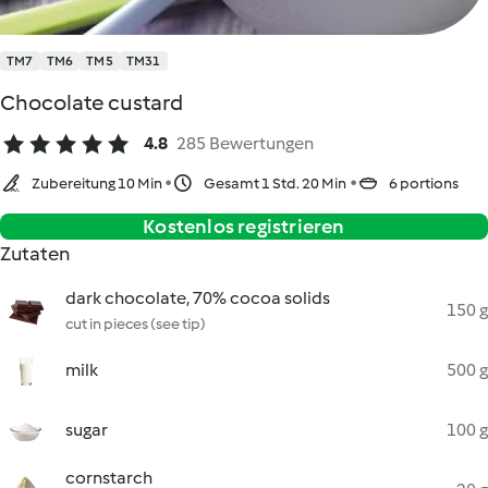
TM7
TM6
TM5
TM31
Chocolate custard
4.8
285 Bewertungen
Zubereitung 10 Min
Gesamt 1 Std. 20 Min
6 portions
Kostenlos registrieren
Zutaten
dark chocolate, 70% cocoa solids
150 g
cut in pieces (see tip)
milk
500 g
sugar
100 g
cornstarch