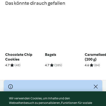
Das könnte dir auch gefallen
Chocolate Chip
Bagels
Caramelise
Cookies
(200 g)
4.7
(48)
4.7
(285)
4.6
(84)
© Copyright 2026
Nutzungsbedingungen
Wir verwenden Cookies, um Inhalte und den
Webseitenbesuch zu personalisieren, Funktionen für soziale
Datenschutzrichtlinien