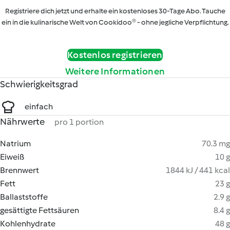
Registriere dich jetzt und erhalte ein kostenloses 30-Tage Abo. Tauche
ein in die kulinarische Welt von Cookidoo® - ohne jegliche Verpflichtung.
Kostenlos registrieren
Weitere Informationen
Schwierigkeitsgrad
einfach
Nährwerte
pro 1 portion
Natrium
70.3 mg
Eiweiß
10 g
Brennwert
1844 kJ / 441 kcal
Fett
23 g
Ballaststoffe
2.9 g
gesättigte Fettsäuren
8.4 g
Kohlenhydrate
48 g