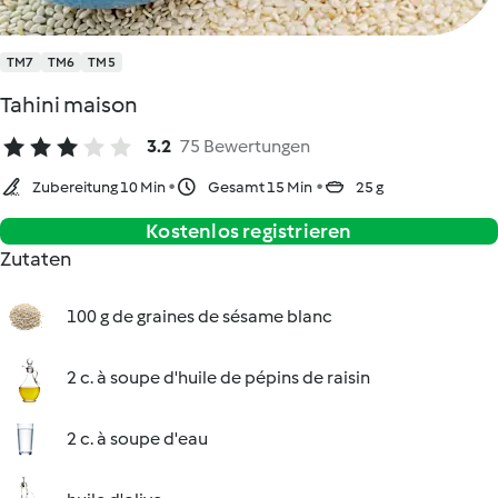
TM7
TM6
TM5
Tahini maison
3.2
75 Bewertungen
Zubereitung 10 Min
Gesamt 15 Min
25 g
Kostenlos registrieren
Zutaten
100 g de graines de sésame blanc
2 c. à soupe d'huile de pépins de raisin
2 c. à soupe d'eau