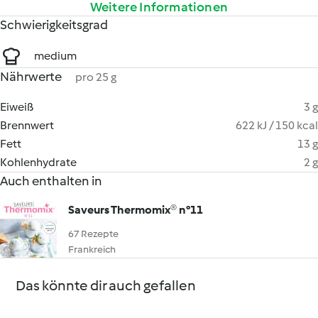
Weitere Informationen
Schwierigkeitsgrad
medium
Nährwerte
pro 25 g
Eiweiß
3 g
Brennwert
622 kJ / 150 kcal
Fett
13 g
Kohlenhydrate
2 g
Auch enthalten in
Saveurs Thermomix® n°11
67 Rezepte
Frankreich
Das könnte dir auch gefallen