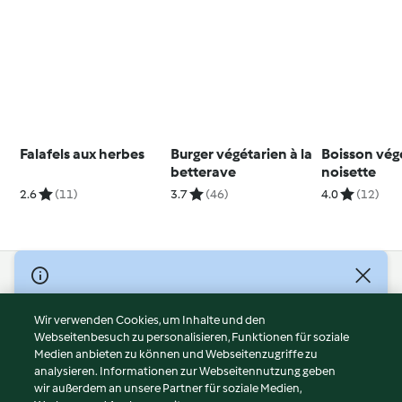
Falafels aux herbes
Burger végétarien à la
Boisson végé
betterave
noisette
2.6
(11)
3.7
(46)
4.0
(12)
© Copyright 2026
Nutzungsbedingungen
Wir verwenden Cookies, um Inhalte und den
Webseitenbesuch zu personalisieren, Funktionen für soziale
Datenschutzrichtlinien
Medien anbieten zu können und Webseitenzugriffe zu
Disclaimer
analysieren. Informationen zur Webseitennutzung geben
Impressum
wir außerdem an unsere Partner für soziale Medien,